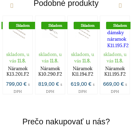
Podobné produkty
zlato je príliš mäkké a šperky z neho zhotovené by
sa nehodili pre praktické použitie. Prímesi paládia
a niklu navyše sfarbujú vzniknutú zliatinu – vzniká
tak v súčasnosti dosť moderné biele zlato. Obsah
Skladom
Skladom
Skladom
Skladom
zlata v klenotníckych zliatinách alebo rýdzosť sa
vyjadruje v karátoch. V súčasnej dobe poznáme
zlato od 9 Ct až po 24Ct.
zapínanie
skladom, u
skladom, u
skladom, u
skladom, u
vás
11.8.
vás
11.8.
vás
11.8.
vás
11.8.
Náramok
Náramok
Náramok
Náramok
Karabínka
K13.201.F2
K10.290.F2
K11.194.F2
K11.195.F2
Určenie
799,00 €
819,00 €
619,00 €
669,00 €
s
s
s
s
DPH
DPH
DPH
DPH
Dámske hodinky a šperky sú v dnešnej dobe
prevažne dizajnovou záležitosťou a zdobiaci efekt je
nadradený účelu hodiniek - ukazovať čas. V
súčasnosti je škála dámskych hodiniek a šperkov
Prečo nakupovať u nás?
skutočne široká, od rôznych malých decentnejších