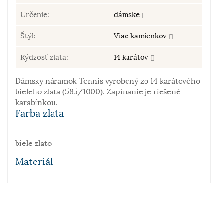
Určenie:
dámske
Štýl:
Viac kamienkov
Rýdzosť zlata:
14 karátov
Dámsky náramok Tennis vyrobený zo 14 karátového
bieleho zlata (585/1000). Zapínanie je riešené
karabínkou.
Farba zlata
biele zlato
Materiál
Zlato patrí k najstarším kovom. Je to ušľachtilý, žltý,
stály a veľmi kujný kov známy už od staroveku, ktorý
sa používa najmä na výrobu šperkov. Samotné rýdze