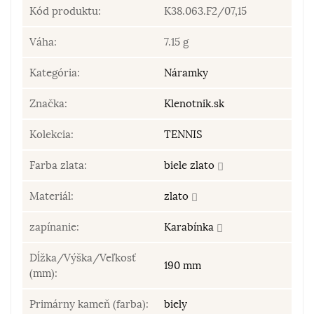
Kód produktu:
K38.063.F2/07,15
Váha:
7.15 g
Kategória:
Náramky
Značka:
Klenotnik.sk
Kolekcia:
TENNIS
Farba zlata:
biele zlato
Materiál:
zlato
zapínanie:
Karabínka
Dĺžka/Výška/Veľkosť
190 mm
(mm):
Primárny kameň (farba):
biely