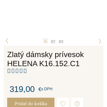
1
2
3
Zlatý dámsky prívesok
HELENA K16.152.C1
319,00
€
s DPH
Pridať do košíka