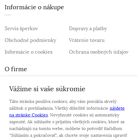
Informácie o nákupe
Servis šperkov
Dopravy a platby
Obchodné podmienky
Vrátenie tovaru
Informácie o cookies
Ochrana osobných údajov
O firme
Vážime si vaše súkromie
Personalizovaný šperk
O nás
Táto stránka používa cookies, aby vám ponúkla skvelý
Kontakt
zážitok z prehliadania. Všetky dôležité informácie
nájdete
na stránke Cookies
. Nevyhnuté cookies sú automaticky
zapnuté. Ak súhlasíte s prijatím všetkých cookies, ktoré sa
Sme rodinná firma a zameriavame sa na predaj hodiniek
nachádzajú na tomto webe, môžete to potvrdiť tlačidlom
a šperkov od roku 1994.
“Súhlasím a pokračovať", ak chcete svoje nastavenia upraviť