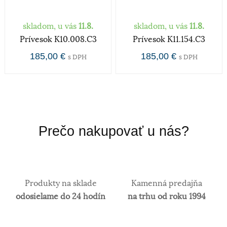
Zlato patrí k najstarším kovom a je ušľachtilý žltý,
skladom, u vás
11.8.
skladom, u vás
11.8.
stály a veľmi kujný kov známy už od
Prívesok K10.008.C3
Prívesok K11.154.C3
staroveku.Používa sa najmä na výrobu
šperkov.Samotné rýdze zlato je príliš mäkké a
185,00 €
185,00 €
s DPH
s DPH
šperky z neho zhotovené, by sa nehodili pre
praktické použitie a preto je vhodné najmä na
investičné účely. V súčasnosti je v obľube najmä
biele zlato. Obsah zlata v klenotníckych zliatinách
alebo rýdzosť sa vyjadruje v karátoch. 14 karátové
zlato je najpoužívanejšie z hľadiska trvácnosti
Prečo nakupovať u nás?
šperkov.
Produkty na sklade
Kamenná predajňa
odosielame do 24 hodín
na trhu od roku 1994