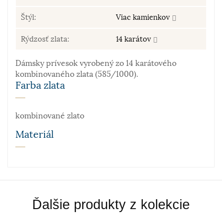
Štýl:
Viac kamienkov
Rýdzosť zlata:
14 karátov
Dámsky prívesok vyrobený zo 14 karátového
kombinovaného zlata (585/1000).
Farba zlata
kombinované zlato
Materiál
Zlato patrí k najstarším kovom. Je to ušľachtilý, žltý,
stály a veľmi kujný kov známy už od staroveku, ktorý
sa používa najmä na výrobu šperkov. Samotné rýdze
zlato je príliš mäkké a šperky z neho zhotovené by
Ďalšie produkty z kolekcie
sa nehodili pre praktické použitie. Prímesi paládia
a niklu navyše sfarbujú vzniknutú zliatinu – vzniká