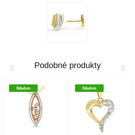
tak v súčasnosti dosť moderné biele zlato. Obsah
zlata v klenotníckych zliatinách alebo rýdzosť sa
vyjadruje v karátoch. V súčasnej dobe poznáme
zlato od 9 Ct až po 24Ct.
Určenie
Dámske hodinky a šperky sú v dnešnej dobe
prevažne dizajnovou záležitosťou a zdobiaci efekt je
Podobné produkty
nadradený účelu hodiniek - ukazovať čas. V
súčasnosti je škála dámskych hodiniek a šperkov
skutočne široká, od rôznych malých decentnejších
až po veľké extravagantné.
Skladom
Skladom
Štýl
Viac kamienkov
Rýdzosť zlata