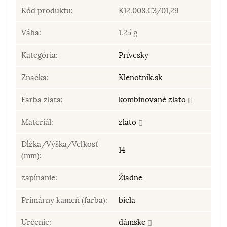
Kód produktu:
K12.008.C3/01,29
Váha:
1.25 g
Kategória:
Prívesky
Značka:
Klenotnik.sk
Farba zlata:
kombinované zlato
Materiál:
zlato
Dĺžka/Výška/Veľkosť
14
(mm):
zapínanie:
Žiadne
Primárny kameň (farba):
biela
Určenie:
dámske