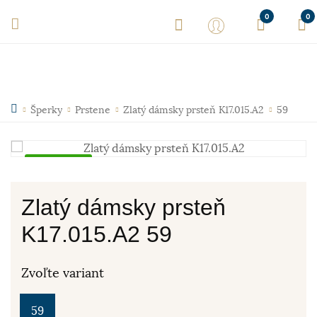
0
0
Šperky
Prstene
Zlatý dámsky prsteň K17.015.A2
59
Skladom
Zlatý dámsky prsteň
K17.015.A2 59
Zvoľte variant
59