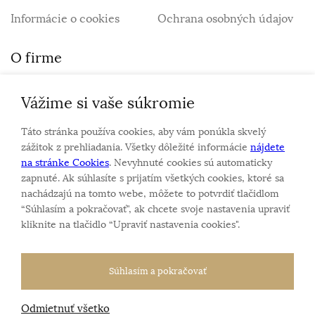
Informácie o cookies
Ochrana osobných údajov
O firme
Vážime si vaše súkromie
Personalizovaný šperk
O nás
Táto stránka používa cookies, aby vám ponúkla skvelý
Kontakt
zážitok z prehliadania. Všetky dôležité informácie
nájdete
na stránke Cookies
. Nevyhnuté cookies sú automaticky
zapnuté. Ak súhlasíte s prijatím všetkých cookies, ktoré sa
Sme rodinná firma a zameriavame sa na predaj hodiniek
nachádzajú na tomto webe, môžete to potvrdiť tlačidlom
a šperkov od roku 1994.
“Súhlasím a pokračovať", ak chcete svoje nastavenia upraviť
Pozrite sa na naše ďaľšie web stránky.
kliknite na tlačidlo “Upraviť nastavenia cookies".
Súhlasím a pokračovať
Odmietnuť všetko
Všetky práva vyhradené
© 2026 Klenotnik.sk