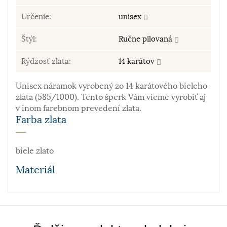
Určenie:
unisex
Štýl:
Ručne pilovaná
Rýdzosť zlata:
14 karátov
Unisex náramok vyrobený zo 14 karátového bieleho
zlata (585/1000). Tento šperk Vám vieme vyrobiť aj
v inom farebnom prevedení zlata.
Farba zlata
biele zlato
Materiál
Zlato patrí k najstarším kovom. Je to ušľachtilý, žltý,
stály a veľmi kujný kov známy už od staroveku, ktorý
sa používa najmä na výrobu šperkov. Samotné rýdze