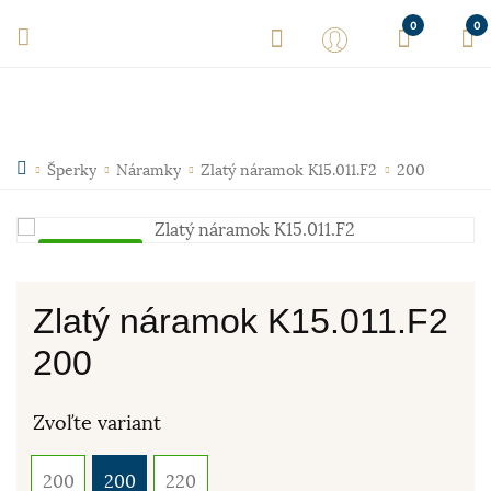
0
0
Šperky
Náramky
Zlatý náramok K15.011.F2
200
Skladom
Zlatý náramok K15.011.F2
200
Zvoľte variant
200
200
220