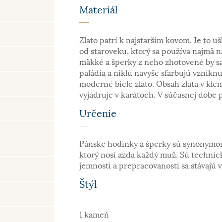
Materiál
Zlato patrí k najstarším kovom. Je to uš
od staroveku, ktorý sa používa najmä n
mäkké a šperky z neho zhotovené by sa
paládia a niklu navyše sfarbujú vzniknu
moderné biele zlato. Obsah zlata v kle
vyjadruje v karátoch. V súčasnej dobe 
Určenie
Pánske hodinky a šperky sú synonymom
ktorý nosí azda každý muž. Sú techni
jemnosti a prepracovanosti sa stávajú 
Štýl
1 kameň