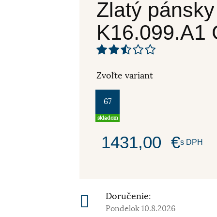
Zlatý pánsk
K16.099.A
Zvoľte variant
67
skladom
1431,00
€
s DPH
Doručenie:
Pondelok 10.8.2026