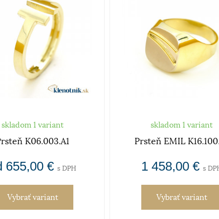
skladom 1 variant
skladom 1 variant
rsteň K06.003.A1
Prsteň EMIL K16.100
d 655,00 €
1 458,00 €
s DPH
s DP
Vybrať variant
Vybrať variant