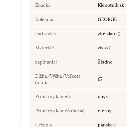
Značka:
Klenotnik.sk
Kolekcia:
GEORGE
Farba zlata:
žlté zlato
Materiál:
zlato
zapínanie:
Žiadne
Dĺžka/Výška/Veľkosť
67
(mm):
Primárny kameň:
onyx
Primárny kameň (farba):
čierny
Určenie:
pánske