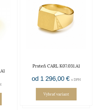
Prsteň CARL K07.031.A1
.A1
Prs
od 1 296,00 €
s DPH
H
Vybrať variant