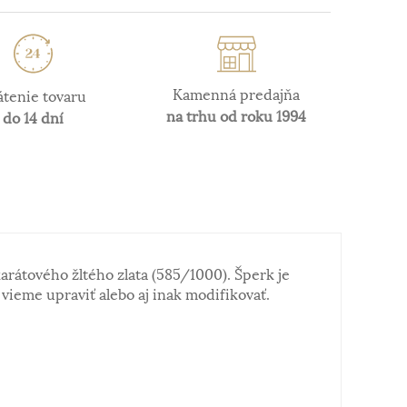
Kamenná predajňa
átenie tovaru
na trhu od roku 1994
do 14 dní
arátového žltého zlata (585/1000). Šperk je
ieme upraviť alebo aj inak modifikovať.