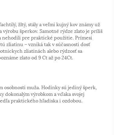
ľachtilý, žltý, stály a veľmi kujný kov známy už
a výrobu šperkov. Samotné rýdze zlato je príliš
 nehodili pre praktické použitie. Prímesi
tú zliatinu – vzniká tak v súčasnosti dosť
notníckych zliatinách alebo rýdzosť sa
poznáme zlato od 9 Ct až po 24Ct.
 osobnosti muža. Hodinky sú jediný šperk,
cky dokonalým výrobkom a vďaka svojej
vedľa praktického hľadiska i ozdobou.