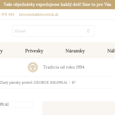
Vaše objednávky expedujeme každý deň! Sme tu pre Vás.
 978 484
klenotnik@klenotnik.sk
ky
Prívesky
Náramky
Náh
Tradícia od roku 1994
Zlatý pánsky prsteň GEORGE K16.099.A1
67