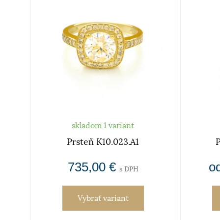
skladom 1 variant
A1
Prsteň K10.023.A1
P
735,00 €
o
s DPH
Vybrať variant