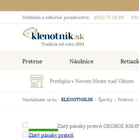
Infolinka a odborné poradenstvo:
(032) 771 28 09
0911
Tradícia od roku 1994
Prstene
Náušnice
Retiaz
Predajňa v Novom Meste nad Váhom
Nachádzate sa tu:
KLENOTNIK.SK
Šperky
Prstene
Skladom