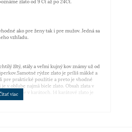
poznáme zlato od 9 Ct až po 24Ct.
vhodné ako pre ženy tak i pre mužov. Jedná sa
neho vzhľadu.
chtilý žltý, stály a veľmi kujný kov známy už od
perkov.Samotné rýdze zlato je príliš mäkké a
i pre praktické použitie a preto je vhodné
 je v obľube najmä biele zlato. Obsah zlata v
sa vyjadruje v karátoch. 14 karátové zlato je
Čítať viac
 šperkov.