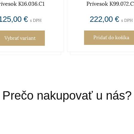
rívesok K16.036.C1
Prívesok K99.072.C
125,00 €
222,00 €
s DPH
s DPH
Pridať
do košíka
Vybrať variant
Prečo nakupovať u nás?