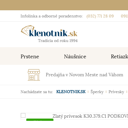
Infolinka a odborné poradenstvo:
(032) 771 28 09
0911
Tradícia od roku 1994
Prstene
Náušnice
Retiaz
Predajňa v Novom Meste nad Váhom
Nachádzate sa tu:
KLENOTNIK.SK
Šperky
Prívesky
Skladom