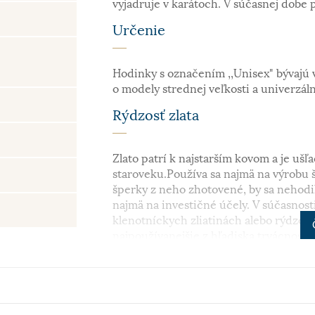
vyjadruje v karátoch. V súčasnej dobe 
Určenie
Hodinky s označením ,,Unisex" bývajú 
o modely strednej veľkosti a univerzál
Rýdzosť zlata
Zlato patrí k najstarším kovom a je ušľa
staroveku.Používa sa najmä na výrobu š
šperky z neho zhotovené, by sa nehodil
najmä na investičné účely. V súčasnosti
klenotníckych zliatinách alebo rýdzosť 
najpoužívanejšie z hľadiska trvácnosti