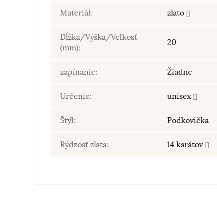
Materiál:
zlato
Dĺžka/Výška/Veľkosť
20
(mm):
zapínanie:
Žiadne
Určenie:
unisex
Štýl:
Podkovička
Rýdzosť zlata:
14 karátov