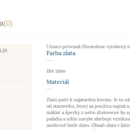
a
(0)
Unisex prívesok Horseshoe vyrobený zo
1,10
Farba zlata
žlté zlato
Materiál
Zlato patrí k najstarším kovom. Je to uš
od staroveku, ktorý sa používa najmä n
mäkké a šperky z neho zhotovené by sa
paládia a niklu navyše sfarbujú vzniknu
moderné biele zlato. Obsah zlata v kle