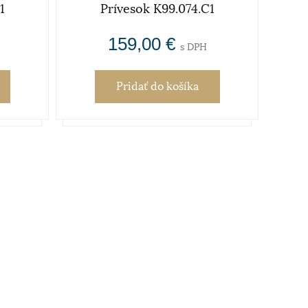
1
Prívesok K99.074.C1
159,00 €
s DPH
Pridať
do košíka