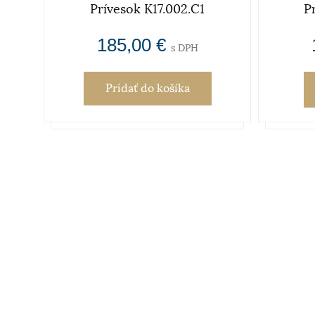
.CER
Prívesok K17.002.C1
P
185,00 €
s DPH
Pridať
do košíka