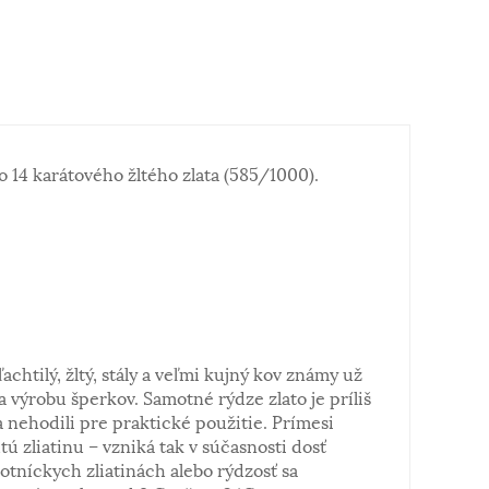
 14 karátového žltého zlata (585/1000).
ľachtilý, žltý, stály a veľmi kujný kov známy už
a výrobu šperkov. Samotné rýdze zlato je príliš
 nehodili pre praktické použitie. Prímesi
tú zliatinu – vzniká tak v súčasnosti dosť
notníckych zliatinách alebo rýdzosť sa