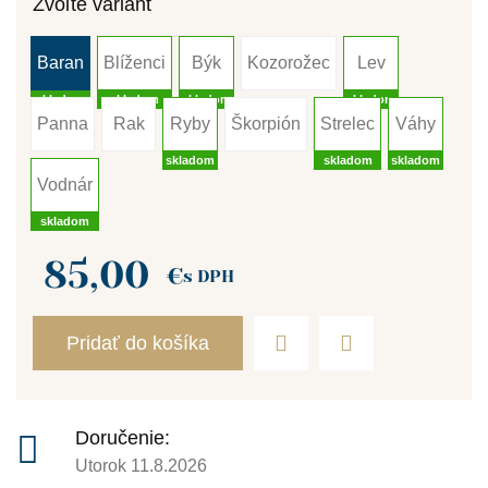
Zvoľte variant
Baran
Blíženci
Býk
Kozorožec
Lev
skladom
skladom
skladom
skladom
Panna
Rak
Ryby
Škorpión
Strelec
Váhy
skladom
skladom
skladom
Vodnár
skladom
85,00
€
s DPH
Pridať do košíka
Doručenie:
Utorok 11.8.2026