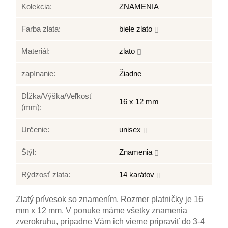
Kolekcia:
ZNAMENIA
Farba zlata:
biele zlato
Materiál:
zlato
zapínanie:
Žiadne
Dĺžka/Výška/Veľkosť
16 x 12 mm
(mm):
Určenie:
unisex
Štýl:
Znamenia
Rýdzosť zlata:
14 karátov
Zlatý prívesok so znamením. Rozmer platničky je 16
mm x 12 mm. V ponuke máme všetky znamenia
zverokruhu, prípadne Vám ich vieme pripraviť do 3-4