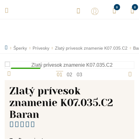
Vaše objednávky expedujeme každý deň! Sme tu pre Vás.
0
0
Šperky
Prívesky
Zlatý prívesok znamenie K07.035.C2
Ba
Skladom
1
2
3
Zlatý prívesok
znamenie K07.035.C2
Baran