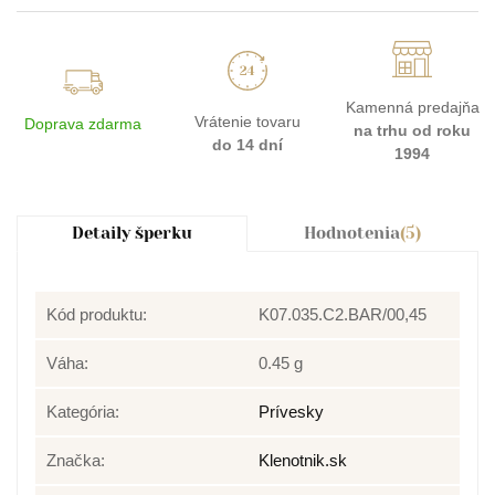
Kamenná predajňa
Vrátenie tovaru
Doprava zdarma
na trhu od roku
do 14 dní
1994
Detaily šperku
Hodnotenia
(5)
Kód produktu:
K07.035.C2.BAR/00,45
Váha:
0.45 g
Kategória:
Prívesky
Značka:
Klenotnik.sk