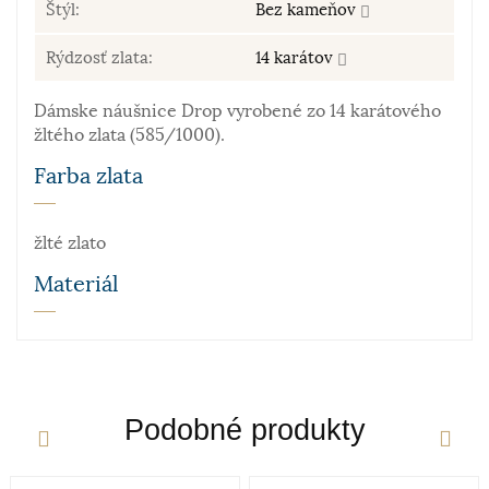
Štýl:
Bez kameňov
Rýdzosť zlata:
14 karátov
Dámske náušnice Drop vyrobené zo 14 karátového
žltého zlata (585/1000).
Farba zlata
žlté zlato
Materiál
Zlato patrí k najstarším kovom. Je to ušľachtilý, žltý,
stály a veľmi kujný kov známy už od staroveku, ktorý
sa používa najmä na výrobu šperkov. Samotné rýdze
zlato je príliš mäkké a šperky z neho zhotovené by
Podobné produkty
sa nehodili pre praktické použitie. Prímesi paládia
a niklu navyše sfarbujú vzniknutú zliatinu – vzniká