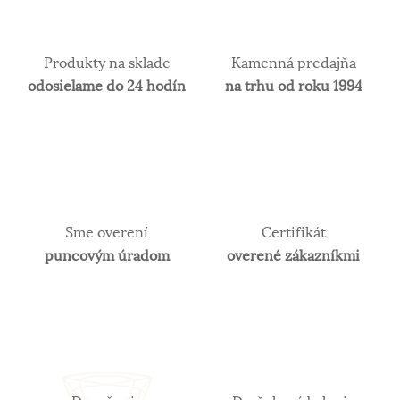
Bez kameňov
Rýdzosť zlata
Produkty na sklade
Kamenná predajňa
odosielame do 24 hodín
na trhu od roku 1994
Zlato patrí k najstarším kovom a je ušľachtilý žltý,
stály a veľmi kujný kov známy už od
staroveku.Používa sa najmä na výrobu
šperkov.Samotné rýdze zlato je príliš mäkké a
šperky z neho zhotovené, by sa nehodili pre
praktické použitie a preto je vhodné najmä na
Sme overení
Certifikát
investičné účely. V súčasnosti je v obľube najmä
biele zlato. Obsah zlata v klenotníckych zliatinách
puncovým úradom
overené zákazníkmi
alebo rýdzosť sa vyjadruje v karátoch. 14 karátové
zlato je najpoužívanejšie z hľadiska trvácnosti
šperkov.