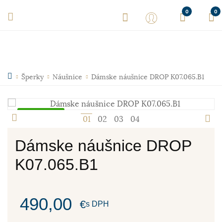
0
0
Šperky
Náušnice
Dámske náušnice DROP K07.065.B1
Skladom
1
2
3
4
Dámske náušnice DROP
K07.065.B1
490,00
€
s DPH