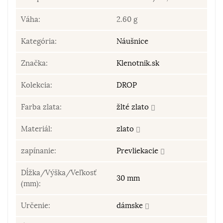
Váha:
2.60 g
Kategória:
Náušnice
Značka:
Klenotnik.sk
Kolekcia:
DROP
Farba zlata:
žlté zlato
Materiál:
zlato
zapínanie:
Prevliekacie
Dĺžka/Výška/Veľkosť
30 mm
(mm):
Určenie:
dámske