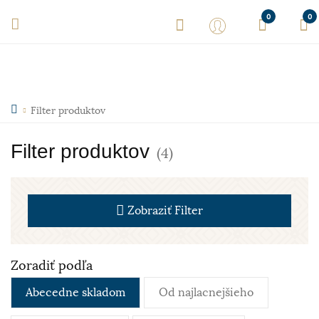
0
0
Filter produktov
Filter produktov
(4)
Zobraziť
Filter
Zoradiť podľa
Abecedne skladom
Od najlacnejšieho