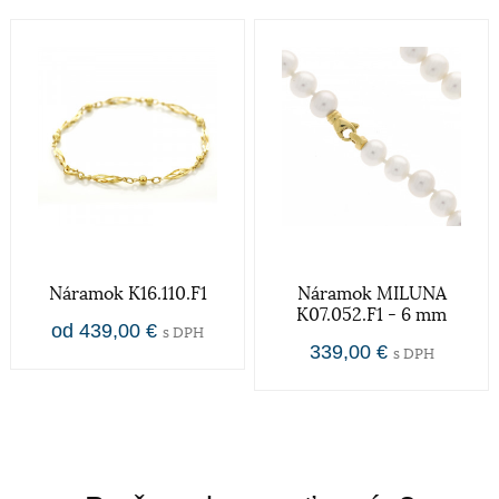
tak v súčasnosti dosť moderné biele zlato. Obsah
zlata v klenotníckych zliatinách alebo rýdzosť sa
vyjadruje v karátoch. V súčasnej dobe poznáme
zlato od 9 Ct až po 24Ct.
zapínanie
Karabínka
Štýl
Náramok K16.110.F1
Náramok MILUNA
K07.052.F1 - 6 mm
Detské hodinky
od 439,00 €
s DPH
339,00 €
Rýdzosť zlata
s DPH
Zlato patrí k najstarším kovom a je ušľachtilý žltý,
stály a veľmi kujný kov známy už od
staroveku.Používa sa najmä na výrobu