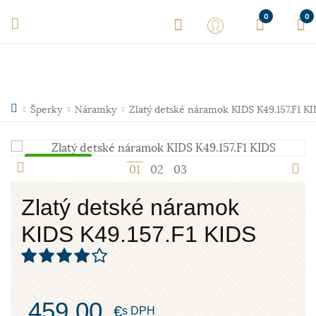
0
0
Šperky
Náramky
Zlatý detské náramok KIDS K49.157.F1 K
Skladom
1
2
3
Zlatý detské náramok
KIDS K49.157.F1 KIDS
459,00
€
s DPH