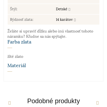
Štýl:
Detské
Rýdzosť zlata:
14 karátov
Želáte si upraviť dĺžku alebo inú vlastnosť tohoto
náramku? Kľudne sa nás spýtajte.
Farba zlata
žlté zlato
Materiál
Zlato patrí k najstarším kovom. Je to ušľachtilý, žltý,
stály a veľmi kujný kov známy už od staroveku, ktorý
sa používa najmä na výrobu šperkov. Samotné rýdze
zlato je príliš mäkké a šperky z neho zhotovené by
Podobné produkty
sa nehodili pre praktické použitie. Prímesi paládia
a niklu navyše sfarbujú vzniknutú zliatinu – vzniká