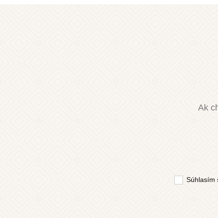
Ak ch
Súhlasím 