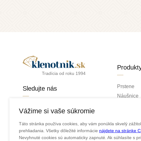
Produkt
Tradícia od roku 1994
Prstene
Sledujte nás
Náušnice
Retiazky
facebook
Vážime si vaše súkromie
Prívesky
instagram
Táto stránka používa cookies, aby vám ponúkla skvelý zážito
Náramky
prehliadania. Všetky dôležité informácie
nájdete na stránke 
Náhrdelní
Nevyhnuté cookies sú automaticky zapnuté. Ak súhlasíte s pr