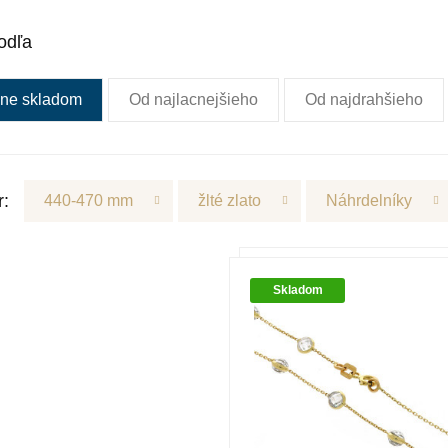
odľa
ne skladom
Od najlacnejšieho
Od najdrahšieho
r:
440-470 mm
žlté zlato
Náhrdelníky
Skladom