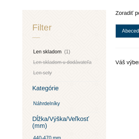
Zoradiť p
Filter
Abeced
Len skladom
(1)
Váš výbe
Len skladom u dodávateľa
Len sety
Kategórie
Náhrdelníky
Dĺžka/Výška/Veľkosť
(mm)
440-470 mm