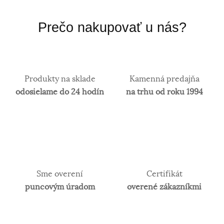
alebo rýdzosť sa vyjadruje v karátoch. 14 karátové
zlato je najpoužívanejšie z hľadiska trvácnosti
Prečo nakupovať u nás?
šperkov.
Produkty na sklade
Kamenná predajňa
odosielame do 24 hodín
na trhu od roku 1994
Sme overení
Certifikát
puncovým úradom
overené zákazníkmi