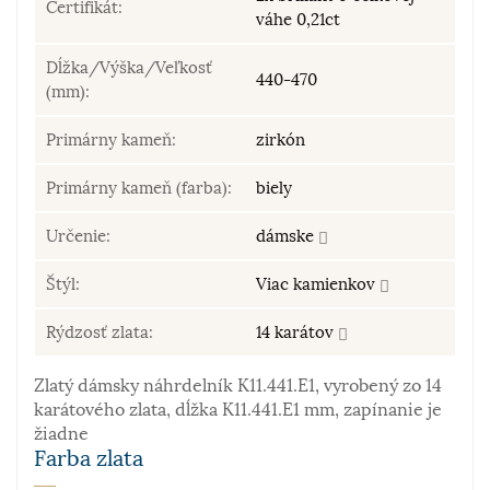
Certifikát:
váhe 0,21ct
Dĺžka/Výška/Veľkosť
440-470
(mm):
Primárny kameň:
zirkón
Primárny kameň (farba):
biely
Určenie:
dámske
Štýl:
Viac kamienkov
Rýdzosť zlata:
14 karátov
Zlatý dámsky náhrdelník K11.441.E1, vyrobený zo 14
karátového zlata, dĺžka K11.441.E1 mm, zapínanie je
žiadne
Farba zlata