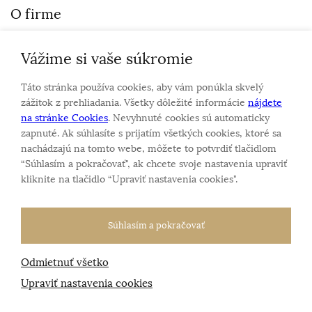
O firme
Vážime si vaše súkromie
Personalizovaný šperk
O nás
Táto stránka používa cookies, aby vám ponúkla skvelý
Kontakt
zážitok z prehliadania. Všetky dôležité informácie
nájdete
na stránke Cookies
. Nevyhnuté cookies sú automaticky
zapnuté. Ak súhlasíte s prijatím všetkých cookies, ktoré sa
Sme rodinná firma a zameriavame sa na predaj hodiniek
nachádzajú na tomto webe, môžete to potvrdiť tlačidlom
a šperkov od roku 1994.
“Súhlasím a pokračovať", ak chcete svoje nastavenia upraviť
Pozrite sa na naše ďaľšie web stránky.
kliknite na tlačidlo “Upraviť nastavenia cookies".
Súhlasím a pokračovať
Odmietnuť všetko
Všetky práva vyhradené
© 2026 Klenotnik.sk
Tvorba e-shopov
od
Blueweb s.r.o.
Upraviť nastavenia cookies
Sme registrovaní na
puncovom úrade SR