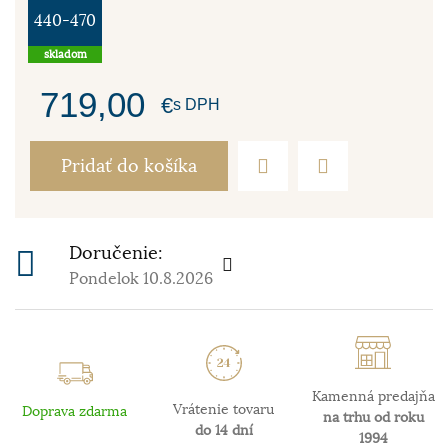
440-470
skladom
719,00
€
s DPH
Pridať do košíka
Doručenie:
Pondelok 10.8.2026
Kamenná predajňa
Vrátenie tovaru
Doprava zdarma
na trhu od roku
do 14 dní
1994