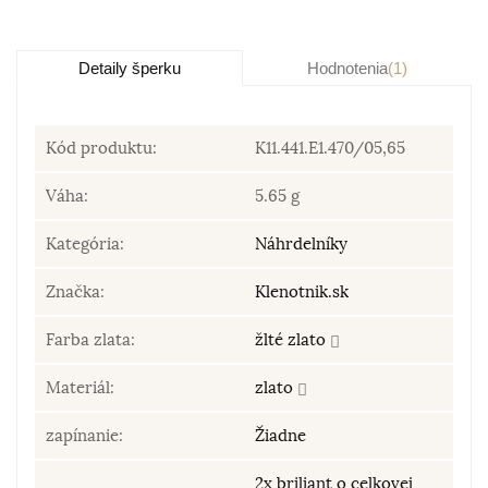
Detaily šperku
Hodnotenia
(1)
Kód produktu:
K11.441.E1.470/05,65
Váha:
5.65 g
Kategória:
Náhrdelníky
Značka:
Klenotnik.sk
Farba zlata:
žlté zlato
Materiál:
zlato
zapínanie:
Žiadne
2x briliant o celkovej