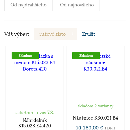
Od najdrahšieho
Od najnovšieho
Váš výber:
ružové zlato
Zrušiť
Skladom
Skladom
skladom 2 varianty
skladom, u vás
7.8.
Náušnice K30.021.B4
Náhrdelník
K15.023.E4.420
od 189,00 €
s DPH