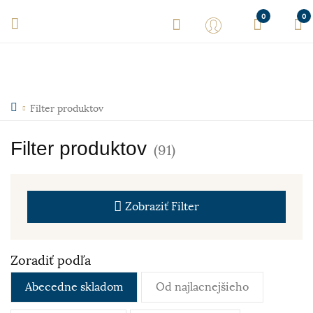
0
0
Filter produktov
Filter produktov
(91)
Zobraziť
Filter
Zoradiť podľa
Abecedne skladom
Od najlacnejšieho