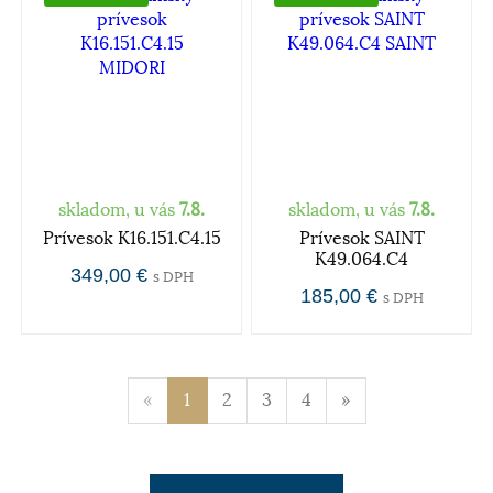
skladom, u vás
7.8.
skladom, u vás
7.8.
Prívesok K16.151.C4.15
Prívesok SAINT
K49.064.C4
349,00 €
s DPH
185,00 €
s DPH
«
1
2
3
4
»