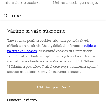
Informácie o cookies
Ochrana osobných údajov
O firme
Vážime si vaše súkromie
Personalizovaný šperk
O nás
Táto stránka používa cookies, aby vám ponúkla skvelý
Kontakt
zážitok z prehliadania. Všetky dôležité informácie
nájdete
na stránke Cookies
. Nevyhnuté cookies sú automaticky
zapnuté. Ak súhlasíte s prijatím všetkých cookies, ktoré sa
Sme rodinná firma a zameriavame sa na predaj hodiniek
nachádzajú na tomto webe, môžete to potvrdiť tlačidlom
a šperkov od roku 1994.
“Súhlasím a pokračovať", ak chcete svoje nastavenia upraviť
Pozrite sa na naše ďaľšie web stránky.
kliknite na tlačidlo “Upraviť nastavenia cookies".
Súhlasím a pokračovať
Odmietnuť všetko
Všetky práva vyhradené
© 2026 Klenotnik.sk
Tvorba e-shopov
od
Blueweb s.r.o.