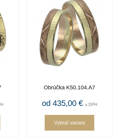
7
Obrúčka K50.104.A7
od 435,00 €
PH
s DPH
Vybrať variant