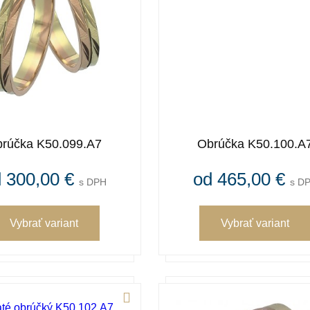
rúčka K50.099.A7
Obrúčka K50.100.A
 300,00 €
od 465,00 €
s DPH
s D
Vybrať variant
Vybrať variant