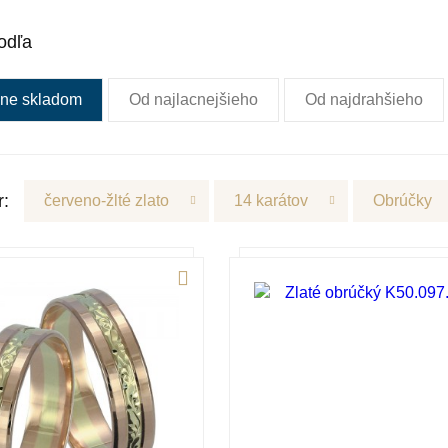
odľa
ne skladom
Od najlacnejšieho
Od najdrahšieho
r:
červeno-žlté zlato
14 karátov
Obrúčky