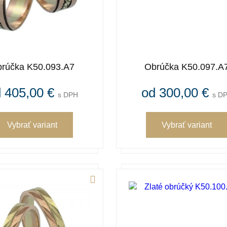
rúčka K50.093.A7
Obrúčka K50.097.A
 405,00 €
od 300,00 €
s DPH
s D
Vybrať variant
Vybrať variant