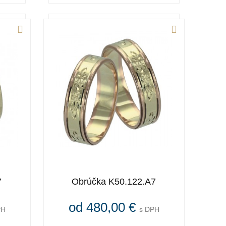
7
Obrúčka K50.122.A7
od 480,00 €
PH
s DPH