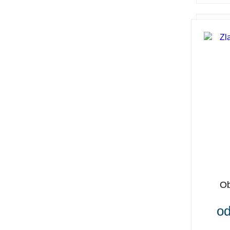
Ob
od