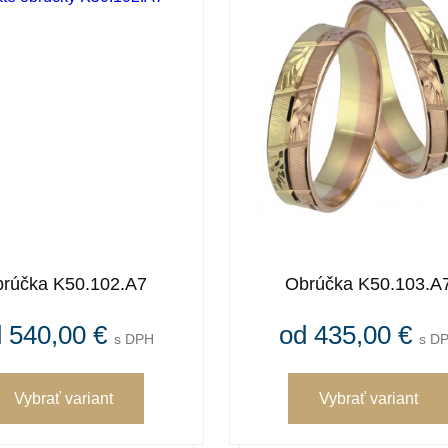
rúčka K50.102.A7
Obrúčka K50.103.A
 540,00 €
od 435,00 €
s DPH
s D
Vybrať variant
Vybrať variant