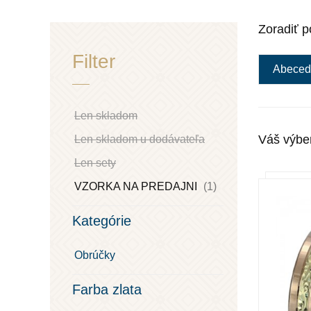
Zoradiť p
Filter
Abeced
Len skladom
Váš výbe
Len skladom u dodávateľa
Len sety
VZORKA NA PREDAJNI
(1)
Kategórie
Obrúčky
Farba zlata