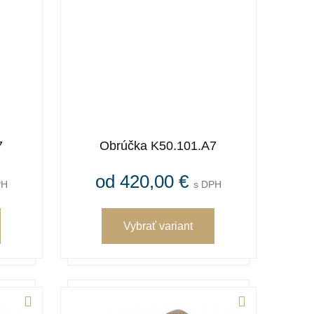
7
Obrúčka K50.101.A7
od 420,00 €
PH
s DPH
Vybrať variant