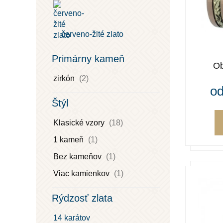
červeno-žlté zlato
Primárny kameň
Ob
zirkón
(2)
od
Štýl
Klasické vzory
(18)
1 kameň
(1)
Bez kameňov
(1)
Viac kamienkov
(1)
Rýdzosť zlata
14 karátov