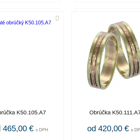
rúčka K50.105.A7
Obrúčka K50.111.A
 465,00 €
od 420,00 €
s DPH
s D