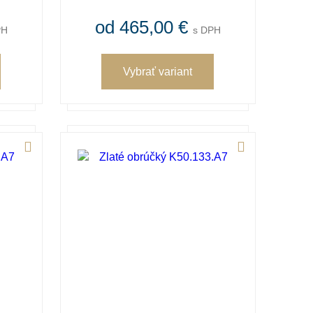
od 465,00 €
PH
s DPH
Vybrať variant