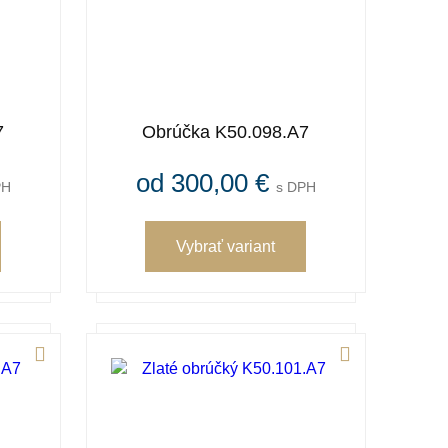
7
Obrúčka K50.098.A7
od 300,00 €
PH
s DPH
Vybrať variant