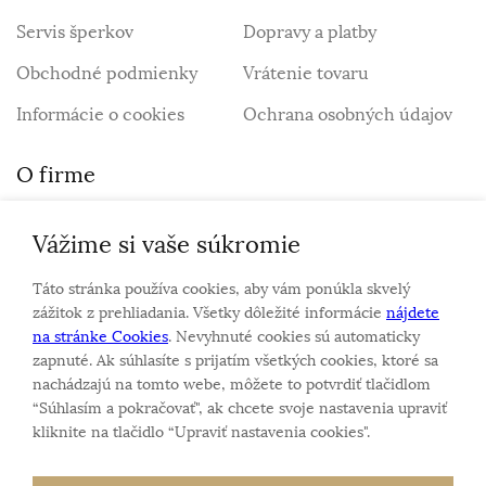
Servis šperkov
Dopravy a platby
Obchodné podmienky
Vrátenie tovaru
Informácie o cookies
Ochrana osobných údajov
O firme
Vážime si vaše súkromie
Personalizovaný šperk
O nás
Táto stránka používa cookies, aby vám ponúkla skvelý
Kontakt
zážitok z prehliadania. Všetky dôležité informácie
nájdete
na stránke Cookies
. Nevyhnuté cookies sú automaticky
zapnuté. Ak súhlasíte s prijatím všetkých cookies, ktoré sa
Sme rodinná firma a zameriavame sa na predaj hodiniek
nachádzajú na tomto webe, môžete to potvrdiť tlačidlom
a šperkov od roku 1994.
“Súhlasím a pokračovať", ak chcete svoje nastavenia upraviť
Pozrite sa na naše ďaľšie web stránky.
kliknite na tlačidlo “Upraviť nastavenia cookies".