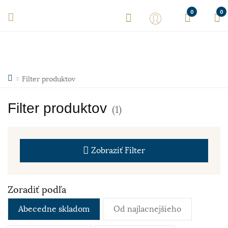
0
0
Filter produktov
Filter produktov
(1)
Zobraziť
Filter
Zoradiť podľa
Abecedne skladom
Od najlacnejšieho