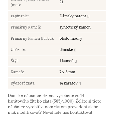
21
(mm):
zapínanie:
Dámsky patent
Primárny kameň:
syntetický kameň
Primárny kameň (farba):
bledo modrý
Určenie:
dámske
Štýl:
1 kameň
Kameň:
7 x 5 mm
Rýdzosť zlata:
14 karátov
Dámske náušnice Helena vyrobené zo 14
karátového žltého zlata (585/1000). Želáte si tieto
náušnice vyrobiť v inom zlatom prevedení alebo
inak modifikovať? Neváhajte nás kontaktovať.