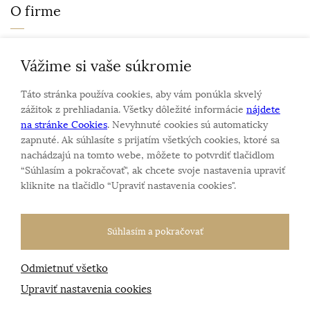
O firme
Personalizovaný šperk
O nás
Vážime si vaše súkromie
Kontakt
Táto stránka používa cookies, aby vám ponúkla skvelý
zážitok z prehliadania. Všetky dôležité informácie
nájdete
na stránke Cookies
. Nevyhnuté cookies sú automaticky
zapnuté. Ak súhlasíte s prijatím všetkých cookies, ktoré sa
Sme rodinná firma a zameriavame sa na predaj hodiniek
nachádzajú na tomto webe, môžete to potvrdiť tlačidlom
a šperkov od roku 1994.
“Súhlasím a pokračovať", ak chcete svoje nastavenia upraviť
Pozrite sa na naše ďaľšie web stránky.
kliknite na tlačidlo “Upraviť nastavenia cookies".
Súhlasím a pokračovať
Odmietnuť všetko
Všetky práva vyhradené
© 2026 Klenotnik.sk
Tvorba e-shopov
od
Blueweb s.r.o.
Upraviť nastavenia cookies