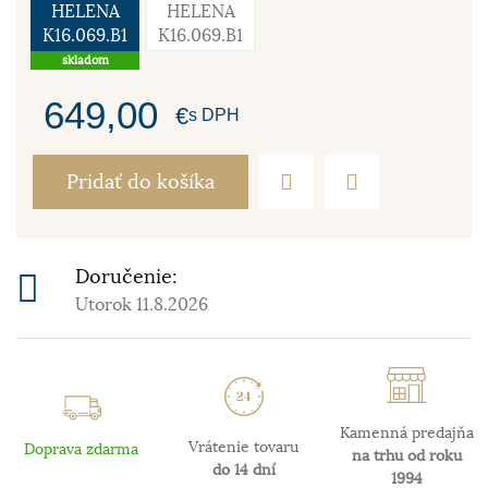
HELENA
HELENA
K16.069.B1
K16.069.B1
skladom
649,00
€
s DPH
Pridať do košíka
Doručenie:
Utorok 11.8.2026
Kamenná predajňa
Vrátenie tovaru
Doprava zdarma
na trhu od roku
do 14 dní
1994