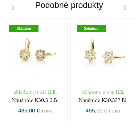
Podobné produkty
Dámsky patent
Určenie
Skladom
Skladom
Dámske hodinky a šperky sú v dnešnej dobe
prevažne dizajnovou záležitosťou a zdobiaci efekt je
nadradený účelu hodiniek - ukazovať čas. V
súčasnosti je škála dámskych hodiniek a šperkov
skutočne široká, od rôznych malých decentnejších
až po veľké extravagantné.
Štýl
skladom, u vás
11.8.
skladom, u vás
11.8.
Náušnice K30.313.B1
Náušnice K30.322.B1
1 kameň
485,00 €
455,00 €
s DPH
s DPH
Rýdzosť zlata
Zlato patrí k najstarším kovom a je ušľachtilý žltý,