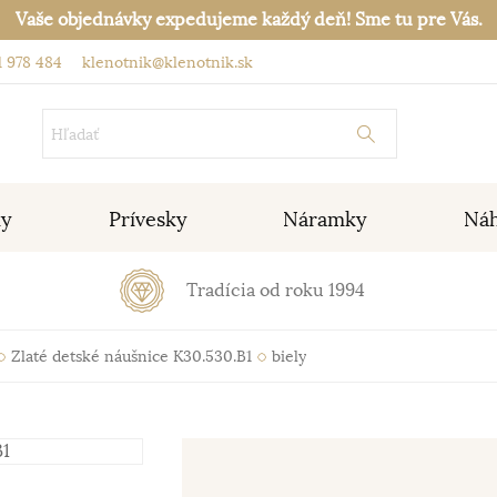
Vaše objednávky expedujeme každý deň! Sme tu pre Vás.
 978 484
klenotnik@klenotnik.sk
ky
Prívesky
Náramky
Náh
Tradícia od roku 1994
Zlaté detské náušnice K30.530.B1
biely