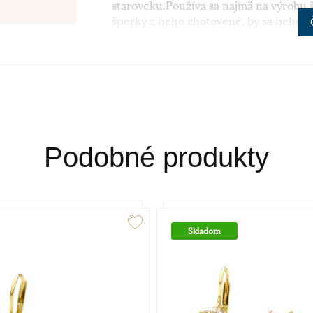
staroveku.Používa sa najmä na výrobu š
šperky z neho zhotovené, by sa nehodil
najmä na investičné účely. V súčasnosti
klenotníckych zliatinách alebo rýdzosť 
najpoužívanejšie z hľadiska trvácnosti
Podobné produkty
Skladom