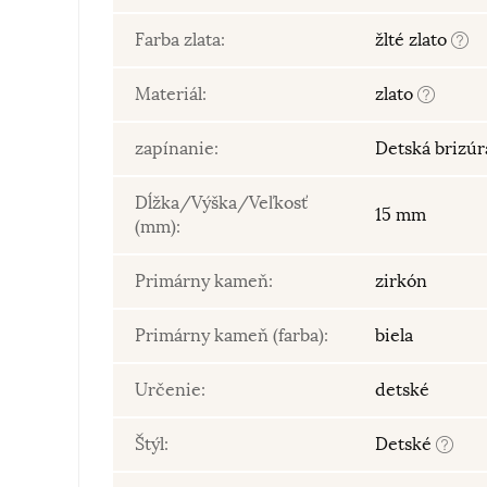
Farba zlata:
žlté zlato
Materiál:
zlato
zapínanie:
Detská brizú
Dĺžka/Výška/Veľkosť
15 mm
(mm):
Primárny kameň:
zirkón
Primárny kameň (farba):
biela
Určenie:
detské
Štýl:
Detské