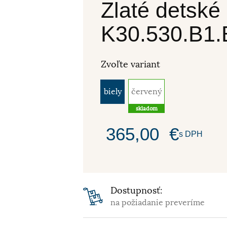
Zlaté detské
K30.530.B1.
Zvoľte variant
biely
červený
skladom
365,00
€
s DPH
Dostupnosť:
na požiadanie preveríme