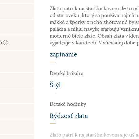
Zlato patrí k najstarším kovom. Je to uš
od staroveku, ktorý sa používa najmä n
mäkké a šperky z neho zhotovené by sa
paládia a niklu navyše sfarbujú vzniknu
moderné biele zlato. Obsah zlata v kle
ra
vyjadruje v karátoch. V súčasnej dobe 
zapínanie
Detská brizúra
Štýl
Detské hodinky
Rýdzosť zlata
Zlato patrí k najstarším kovom a je ušľa