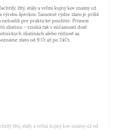
ľachtilý, žltý, stály a veľmi kujný kov známy už
a výrobu šperkov. Samotné rýdze zlato je príliš
 nehodili pre praktické použitie. Prímesi
tú zliatinu – vzniká tak v súčasnosti dosť
notníckych zliatinách alebo rýdzosť sa
poznáme zlato od 9 Ct až po 24Ct.
chtilý žltý, stály a veľmi kujný kov známy už od