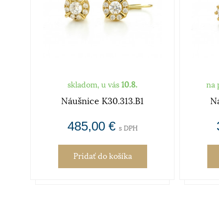
skladom, u vás
10.8.
na 
Náušnice K30.313.B1
Ná
485,00 €
s DPH
Pridať
do košíka