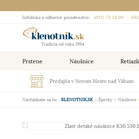
Infolinka a odborné poradenstvo:
(032) 771 28 09
0911
Tradícia od roku 1994
Prstene
Náušnice
Retiaz
Predajňa v Novom Meste nad Váhom
Nachádzate sa tu:
KLENOTNIK.SK
Šperky
Náušnice