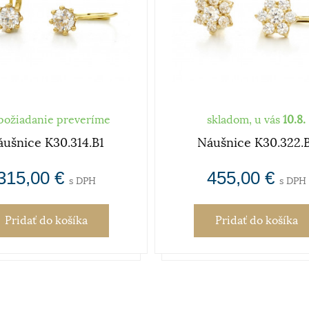
požiadanie preveríme
skladom, u vás
10.8.
ušnice K30.314.B1
Náušnice K30.322.
315,00 €
455,00 €
s DPH
s DPH
Pridať
do košíka
Pridať
do košíka