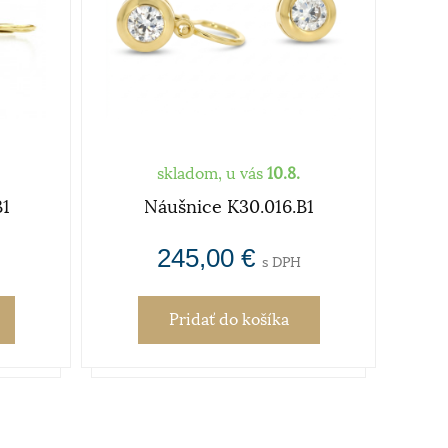
skladom, u vás
10.8.
B1
Náušnice K30.016.B1
Náušn
245,00 €
s DPH
Pridať
do košíka