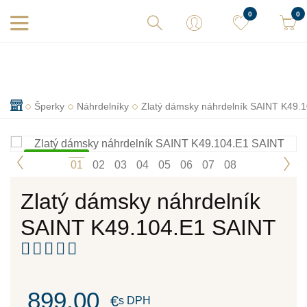
Vaše objednávky expedujeme každý deň! Sme tu pre Vás.
0
0
Šperky
Náhrdelníky
Zlatý dámsky náhrdelník SAINT K49.
Skladom
1
2
3
4
5
6
7
8
Zlatý dámsky náhrdelník
SAINT K49.104.E1 SAINT
899,00
€
s DPH