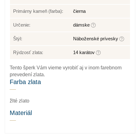
Primárny kameň (farba):
čierna
Určenie:
dámske
Štýl:
Náboženské prívesky
Rýdzosť zlata:
14 karátov
Tento šperk Vám vieme vyrobiť aj v inom farebnom
prevedení zlata.
Farba zlata
žlté zlato
Materiál
Zlato patrí k najstarším kovom. Je to ušľachtilý, žltý,
stály a veľmi kujný kov známy už od staroveku, ktorý