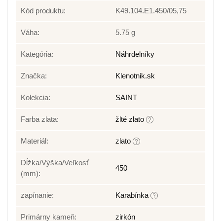
Kód produktu:
K49.104.E1.450/05,75
Váha:
5.75 g
Kategória:
Náhrdelníky
Značka:
Klenotnik.sk
Kolekcia:
SAINT
Farba zlata:
žlté zlato
Materiál:
zlato
Dĺžka/Výška/Veľkosť
450
(mm):
zapínanie:
Karabínka
Primárny kameň:
zirkón