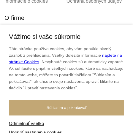
Informácie o cookies
Ochrana osobných údajov
O firme
Vážime si vaše súkromie
Personalizovaný šperk
O nás
Táto stránka používa cookies, aby vám ponúkla skvelý
Kontakt
zážitok z prehliadania. Všetky dôležité informácie
nájdete na
stránke Cookies
. Nevyhnuté cookies sú automaticky zapnuté.
Ak súhlasíte s prijatím všetkých cookies, ktoré sa nachádzajú
Sme rodinná firma a zameriavame sa na predaj hodiniek a
na tomto webe, môžete to potvrdiť tlačidlom “Súhlasím a
šperkov od roku 1994.
pokračovať", ak chcete svoje nastavenia upraviť kliknite na
tlačidlo “Upraviť nastavenia cookies".
Pozrite sa na naše ďaľšie web stránky.
Súhlasím a pokračovať
Odmietnuť všetko
Všetky práva vyhradené
© 2026 Klenotnik.sk
Tvorba e-shopov
od
Blueweb s.r.o.
Upraviť nastavenia cookies