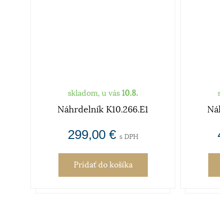
skladom, u vás
10.8.
Náhrdelník K10.266.E1
Ná
299,00 €
s DPH
Pridať
do košíka