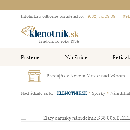
Infolinka a odborné poradenstvo:
(032) 771 28 09
0911
Tradícia od roku 1994
Prstene
Náušnice
Retiaz
Predajňa v Novom Meste nad Váhom
Nachádzate sa tu:
KLENOTNIK.SK
Šperky
Náhrdelní