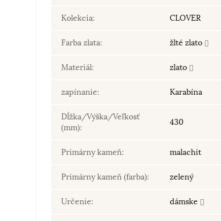
Kolekcia:
CLOVER
Farba zlata:
žlté zlato
Materiál:
zlato
zapínanie:
Karabína
Dĺžka/Výška/Veľkosť
430
(mm):
Primárny kameň:
malachit
Primárny kameň (farba):
zelený
Určenie:
dámske