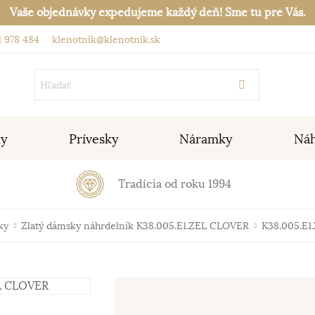
Vaše objednávky expedujeme každý deň! Sme tu pre Vás.
 978 484
klenotnik@klenotnik.sk
ky
Prívesky
Náramky
Náh
Tradícia od roku 1994
ky
Zlatý dámsky náhrdelník K38.005.E1.ZEL CLOVER
K38.005.E1