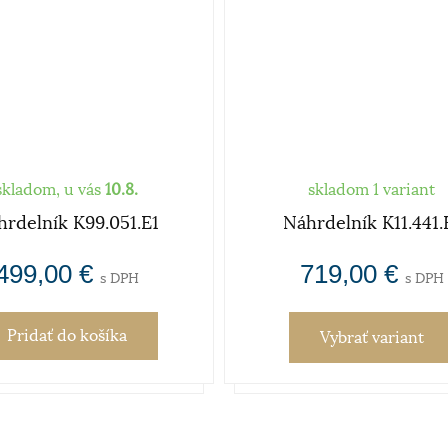
skladom, u vás
10.8.
skladom 1 variant
hrdelník K99.051.E1
Náhrdelník K11.441.
499,00 €
719,00 €
s DPH
s DPH
Pridať
do košíka
Vybrať variant