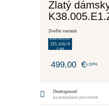
Zlatý dámsky
K38.005.E1
Zvoľte variant
K38.005.E1.
ZEL.450/0
2,90
499,00
€
s DPH
Dostupnosť:
na požiadanie preveríme