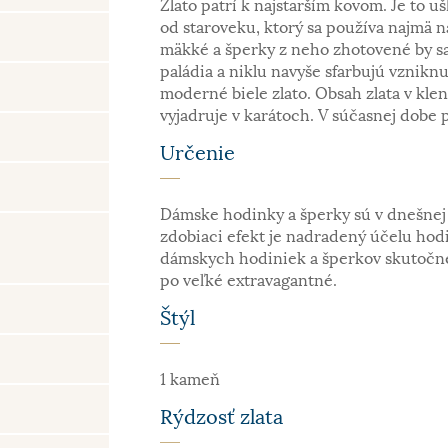
Zlato patrí k najstarším kovom. Je to uš
od staroveku, ktorý sa používa najmä n
mäkké a šperky z neho zhotovené by sa
paládia a niklu navyše sfarbujú vzniknu
moderné biele zlato. Obsah zlata v kle
vyjadruje v karátoch. V súčasnej dobe 
Určenie
Dámske hodinky a šperky sú v dnešnej 
zdobiaci efekt je nadradený účelu hodin
dámskych hodiniek a šperkov skutočne
po veľké extravagantné.
Štýl
1 kameň
Rýdzosť zlata