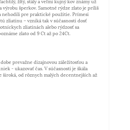
ľachtilý, žltý, stály a veľmi kujný kov známy už
a výrobu šperkov. Samotné rýdze zlato je príliš
 nehodili pre praktické použitie. Prímesi
tú zliatinu – vzniká tak v súčasnosti dosť
notníckych zliatinách alebo rýdzosť sa
poznáme zlato od 9 Ct až po 24Ct.
dobe prevažne dizajnovou záležitosťou a
iek - ukazovať čas. V súčasnosti je škála
 široká, od rôznych malých decentnejších až