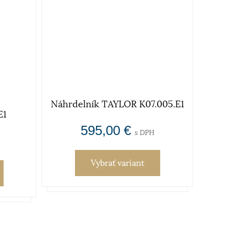
Náhrdelník TAYLOR K07.005.E1
E1
N
595,00 €
s DPH
Vybrať variant