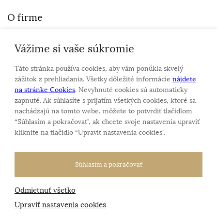
O firme
Vážime si vaše súkromie
Personalizovaný šperk
O nás
Táto stránka používa cookies, aby vám ponúkla skvelý
Kontakt
zážitok z prehliadania. Všetky dôležité informácie
nájdete
na stránke Cookies
. Nevyhnuté cookies sú automaticky
zapnuté. Ak súhlasíte s prijatím všetkých cookies, ktoré sa
Sme rodinná firma a zameriavame sa na predaj hodiniek
nachádzajú na tomto webe, môžete to potvrdiť tlačidlom
a šperkov od roku 1994.
“Súhlasím a pokračovať", ak chcete svoje nastavenia upraviť
Pozrite sa na naše ďaľšie web stránky.
kliknite na tlačidlo “Upraviť nastavenia cookies".
Súhlasím a pokračovať
Odmietnuť všetko
Všetky práva vyhradené
© 2026 Klenotnik.sk
Tvorba e-shopov
od
Blueweb s.r.o.
Upraviť nastavenia cookies