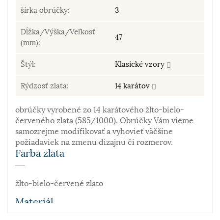
šírka obrúčky:
3
Dĺžka/Výška/Veľkosť
47
(mm):
Štýl:
Klasické vzory
Rýdzosť zlata:
14 karátov
obrúčky vyrobené zo 14 karátového žlto-bielo-
červeného zlata (585/1000). Obrúčky Vám vieme
samozrejme modifikovať a vyhovieť väčšine
požiadaviek na zmenu dizajnu či rozmerov.
Farba zlata
žlto-bielo-červené zlato
Materiál