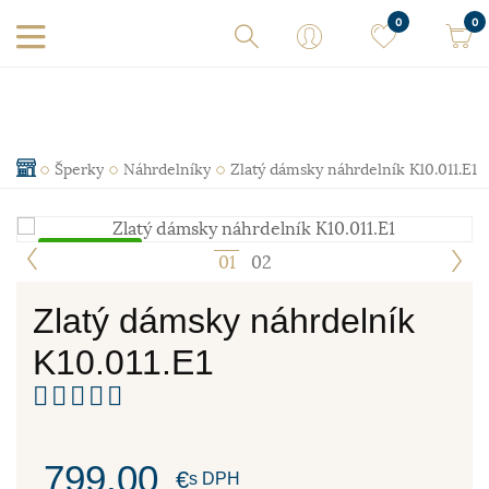
0
0
Šperky
Náhrdelníky
Zlatý dámsky náhrdelník K10.011.E1
Skladom
1
2
Zlatý dámsky náhrdelník
K10.011.E1
799,00
€
s DPH