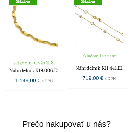
Skladom
Skladom
zlata v klenotníckych zliatinách alebo rýdzosť sa
vyjadruje v karátoch. V súčasnej dobe poznáme
zlato od 9 Ct až po 24Ct.
zapínanie
Karabínka
skladom 1 variant
Určenie
skladom, u vás
11.8.
Náhrdelník K11.441.E1
Náhrdelník K19.006.E1
Dámske hodinky a šperky sú v dnešnej dobe
719,00 €
s DPH
1 149,00 €
s DPH
prevažne dizajnovou záležitosťou a zdobiaci efekt je
nadradený účelu hodiniek - ukazovať čas. V
súčasnosti je škála dámskych hodiniek a šperkov
skutočne široká, od rôznych malých decentnejších
až po veľké extravagantné.
Rýdzosť zlata
Prečo nakupovať u nás?