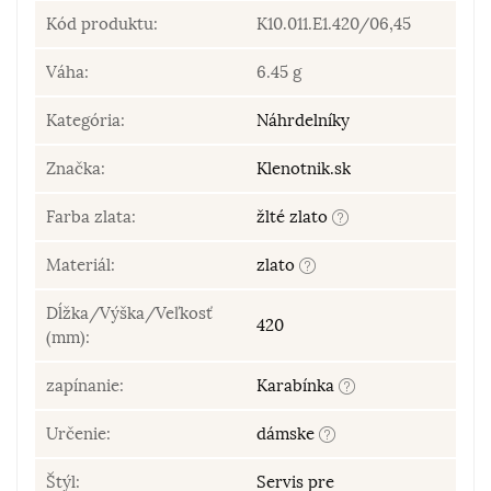
Kód produktu:
K10.011.E1.420/06,45
Váha:
6.45 g
Kategória:
Náhrdelníky
Značka:
Klenotnik.sk
Farba zlata:
žlté zlato
Materiál:
zlato
Dĺžka/Výška/Veľkosť
420
(mm):
zapínanie:
Karabínka
Určenie:
dámske
Štýl:
Servis pre