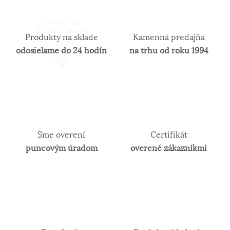
Zlato patrí k najstarším kovom a je ušľachtilý žltý,
stály a veľmi kujný kov známy už od
staroveku.Používa sa najmä na výrobu
Produkty na sklade
Kamenná predajňa
šperkov.Samotné rýdze zlato je príliš mäkké a
odosielame do 24 hodín
na trhu od roku 1994
šperky z neho zhotovené, by sa nehodili pre
praktické použitie a preto je vhodné najmä na
investičné účely. V súčasnosti je v obľube najmä
biele zlato. Obsah zlata v klenotníckych zliatinách
alebo rýdzosť sa vyjadruje v karátoch. 14 karátové
zlato je najpoužívanejšie z hľadiska trvácnosti
šperkov.
Sme overení
Certifikát
puncovým úradom
overené zákazníkmi