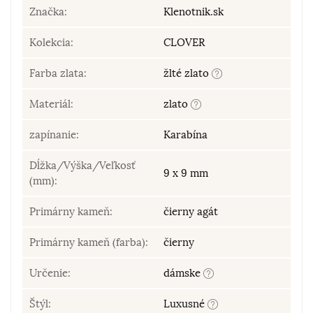
Značka:
Klenotnik.sk
Kolekcia:
CLOVER
Farba zlata:
žlté zlato
Materiál:
zlato
zapínanie:
Karabína
Dĺžka/Výška/Veľkosť
9 x 9 mm
(mm):
Primárny kameň:
čierny agát
Primárny kameň (farba):
čierny
Určenie:
dámske
Štýl:
Luxusné