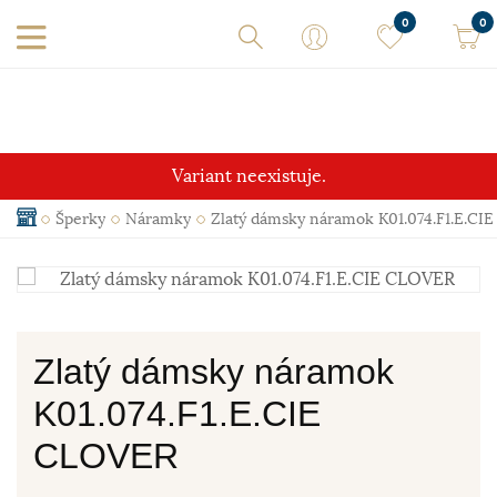
0
0
Variant neexistuje.
Šperky
Náramky
Zlatý dámsky náramok K01.074.F1.E.CI
Zlatý dámsky náramok
K01.074.F1.E.CIE
CLOVER