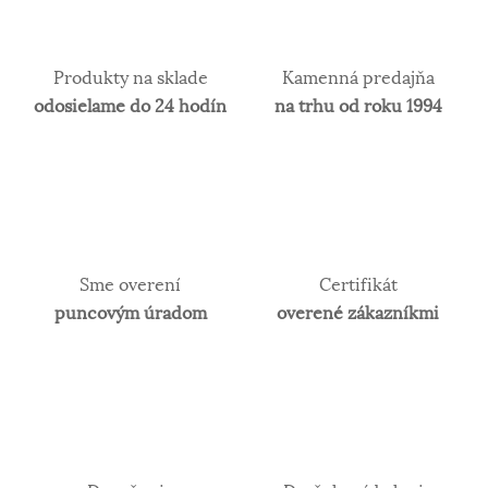
luxusné hodinky si azda každý prestaví najmä
švajčiarske značky ako Certina, Tissot alebo
Longines.
Produkty na sklade
Kamenná predajňa
Rýdzosť zlata
odosielame do 24 hodín
na trhu od roku 1994
Zlato patrí k najstarším kovom a je ušľachtilý žltý,
stály a veľmi kujný kov známy už od
staroveku.Používa sa najmä na výrobu
šperkov.Samotné rýdze zlato je príliš mäkké a
šperky z neho zhotovené, by sa nehodili pre
praktické použitie a preto je vhodné najmä na
Sme overení
Certifikát
investičné účely. V súčasnosti je v obľube najmä
puncovým úradom
overené zákazníkmi
biele zlato. Obsah zlata v klenotníckych zliatinách
alebo rýdzosť sa vyjadruje v karátoch. 14 karátové
zlato je najpoužívanejšie z hľadiska trvácnosti
šperkov.