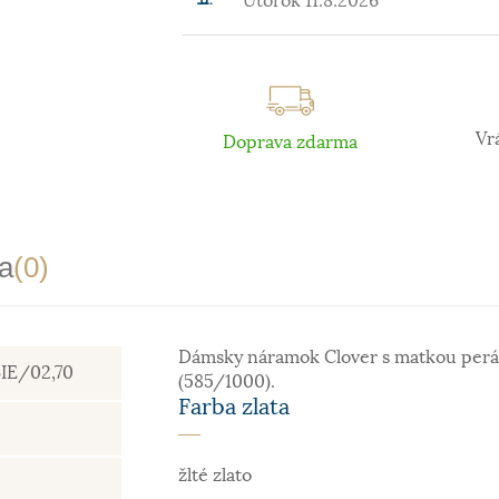
Utorok 11.8.2026
Vr
Doprava zdarma
a
(0)
Dámsky náramok Clover s matkou perál 
BIE/02,70
(585/1000).
Farba zlata
žlté zlato