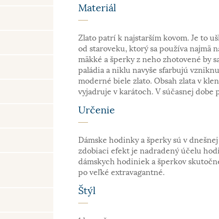
Materiál
Zlato patrí k najstarším kovom. Je to uš
od staroveku, ktorý sa používa najmä n
mäkké a šperky z neho zhotovené by sa
paládia a niklu navyše sfarbujú vzniknu
moderné biele zlato. Obsah zlata v kle
vyjadruje v karátoch. V súčasnej dobe 
Určenie
Dámske hodinky a šperky sú v dnešnej 
zdobiaci efekt je nadradený účelu hodin
dámskych hodiniek a šperkov skutočne
po veľké extravagantné.
Štýl