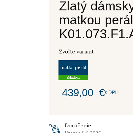
Zlatý dámsk
matkou per
K01.073.F1.
Zvoľte variant
matka perál
skladom
439,00
€
s DPH
Doručenie: