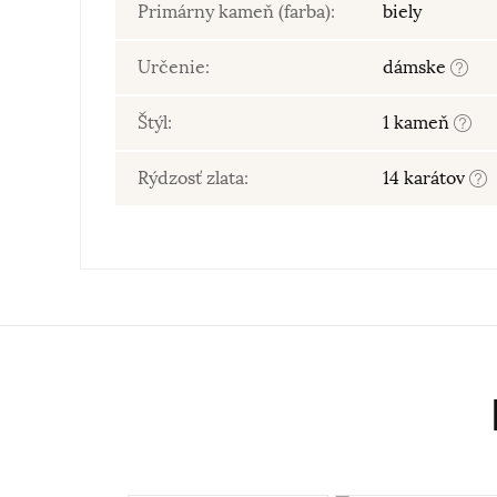
Primárny kameň (farba):
biely
Určenie:
dámske
Štýl:
1 kameň
Rýdzosť zlata:
14 karátov