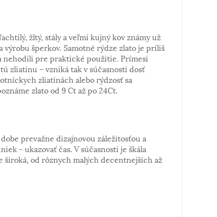
ľachtilý, žltý, stály a veľmi kujný kov známy už
a výrobu šperkov. Samotné rýdze zlato je príliš
 nehodili pre praktické použitie. Prímesi
tú zliatinu – vzniká tak v súčasnosti dosť
notníckych zliatinách alebo rýdzosť sa
poznáme zlato od 9 Ct až po 24Ct.
dobe prevažne dizajnovou záležitosťou a
iek - ukazovať čas. V súčasnosti je škála
 široká, od rôznych malých decentnejších až