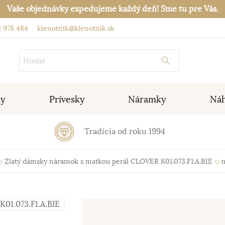
Vaše objednávky expedujeme každý deň! Sme tu pre Vás.
 978 484
klenotnik@klenotnik.sk
ky
Prívesky
Náramky
Náh
Tradícia od roku 1994
Zlatý dámsky náramok s matkou perál CLOVER K01.073.F1.A.BIE
m