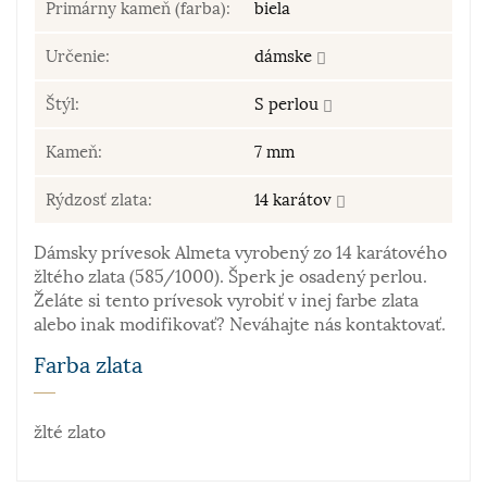
Primárny kameň (farba):
biela
Určenie:
dámske
Štýl:
S perlou
Kameň:
7 mm
Rýdzosť zlata:
14 karátov
Dámsky prívesok Almeta vyrobený zo 14 karátového
žltého zlata (585/1000). Šperk je osadený perlou.
Želáte si tento prívesok vyrobiť v inej farbe zlata
alebo inak modifikovať? Neváhajte nás kontaktovať.
Farba zlata
žlté zlato
Materiál