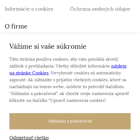
Informácie o cookies
Ochrana osobných údajov
O firme
Vážime si vaše súkromie
Personalizovaný šperk
O nás
Táto stránka používa cookies, aby vám ponúkla skvelý
Kontakt
zážitok z prehliadania. Všetky dôležité informácie
nájdete
na stránke Cookies
. Nevyhnuté cookies sú automaticky
zapnuté. Ak súhlasíte s prijatím všetkých cookies, ktoré sa
Sme rodinná firma a zameriavame sa na predaj hodiniek
nachádzajú na tomto webe, môžete to potvrdiť tlačidlom
a šperkov od roku 1994.
“Súhlasím a pokračovať", ak chcete svoje nastavenia upraviť
Pozrite sa na naše ďaľšie web stránky.
kliknite na tlačidlo “Upraviť nastavenia cookies".
Súhlasím a pokračovať
Odmietnuť všetko
Všetky práva vyhradené
© 2026 Klenotnik.sk