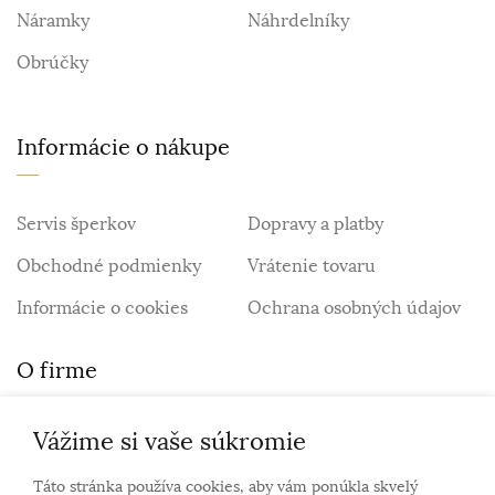
Náramky
Náhrdelníky
Obrúčky
Informácie o nákupe
Servis šperkov
Dopravy a platby
Obchodné podmienky
Vrátenie tovaru
Informácie o cookies
Ochrana osobných údajov
O firme
Vážime si vaše súkromie
Personalizovaný šperk
O nás
Táto stránka používa cookies, aby vám ponúkla skvelý
Kontakt