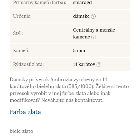
Primárny kameň (farba):
smaragd
Určenie:
dámske
Centrálny a menšie
Štýl:
kamene
Kameň:
5 mm
Rýdzosť zlata:
14 karátov
Dámsky prívesok Ambrozia vyrobený zo 14
karátového bieleho zlata (585/1000). Želáte si tento
prívesok vyrobiť v inej farbe zlata alebo inak
modifikovať? Neváhajte nás kontaktovať.
Farba zlata
biele zlato