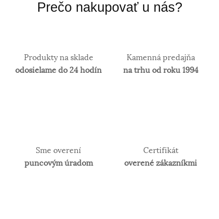
Prečo nakupovať u nás?
Zlato patrí k najstarším kovom a je ušľachtilý žltý,
stály a veľmi kujný kov známy už od
staroveku.Používa sa najmä na výrobu
šperkov.Samotné rýdze zlato je príliš mäkké a
Produkty na sklade
Kamenná predajňa
šperky z neho zhotovené, by sa nehodili pre
odosielame do 24 hodín
na trhu od roku 1994
praktické použitie a preto je vhodné najmä na
investičné účely. V súčasnosti je v obľube najmä
biele zlato. Obsah zlata v klenotníckych zliatinách
alebo rýdzosť sa vyjadruje v karátoch. 14 karátové
zlato je najpoužívanejšie z hľadiska trvácnosti
šperkov.
Sme overení
Certifikát
puncovým úradom
overené zákazníkmi