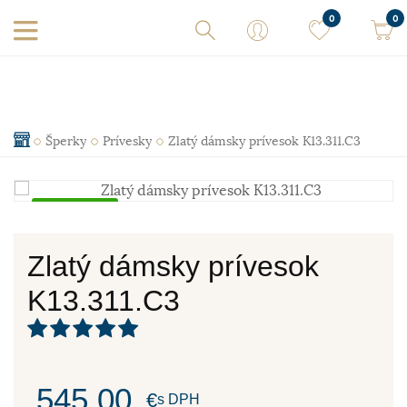
0
0
Šperky
Prívesky
Zlatý dámsky prívesok K13.311.C3
Skladom
Zlatý dámsky prívesok
K13.311.C3
545,00
€
s DPH