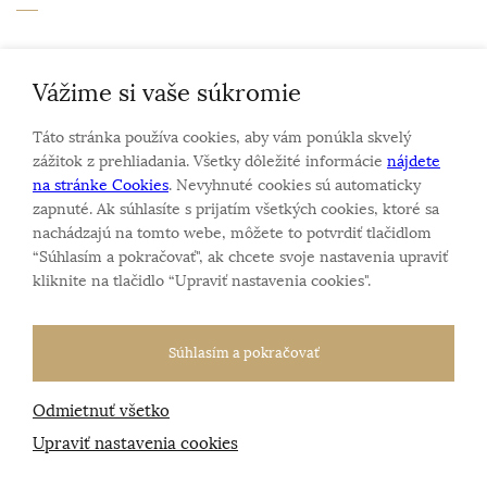
Personalizovaný šperk
O nás
Vážime si vaše súkromie
Kontakt
Táto stránka používa cookies, aby vám ponúkla skvelý
zážitok z prehliadania. Všetky dôležité informácie
nájdete
na stránke Cookies
. Nevyhnuté cookies sú automaticky
Sme rodinná firma a zameriavame sa na predaj hodiniek
zapnuté. Ak súhlasíte s prijatím všetkých cookies, ktoré sa
a šperkov od roku 1994.
nachádzajú na tomto webe, môžete to potvrdiť tlačidlom
Pozrite sa na naše ďaľšie web stránky.
“Súhlasím a pokračovať", ak chcete svoje nastavenia upraviť
kliknite na tlačidlo “Upraviť nastavenia cookies".
Súhlasím a pokračovať
Odmietnuť všetko
Všetky práva vyhradené
© 2026 Klenotnik.sk
Tvorba e-shopov
od
Blueweb s.r.o.
Upraviť nastavenia cookies
Sme registrovaní na
puncovom úrade SR