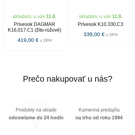
Rýdzosť zlata
skladom, u vás
11.8.
skladom, u vás
11.8.
Zlato patrí k najstarším kovom a je ušľachtilý žltý, stály
Prívesok DAGMAR
Prívesok K10.330.C3
a veľmi kujný kov známy už od staroveku.Používa sa
K16.017.C1 (žlto-rúžové)
najmä na výrobu šperkov.Samotné rýdze zlato je príliš
339,00 €
s DPH
419,00 €
mäkké a šperky z neho zhotovené, by sa nehodili pre
s DPH
praktické použitie a preto je vhodné najmä na
investičné účely. V súčasnosti je v obľube najmä biele
zlato. Obsah zlata v klenotníckych zliatinách alebo
rýdzosť sa vyjadruje v karátoch. 14 karátové zlato je
najpoužívanejšie z hľadiska trvácnosti šperkov.
Prečo nakupovať u nás?
Produkty na sklade
Kamenná predajňa
odosielame do 24 hodín
na trhu od roku 1994