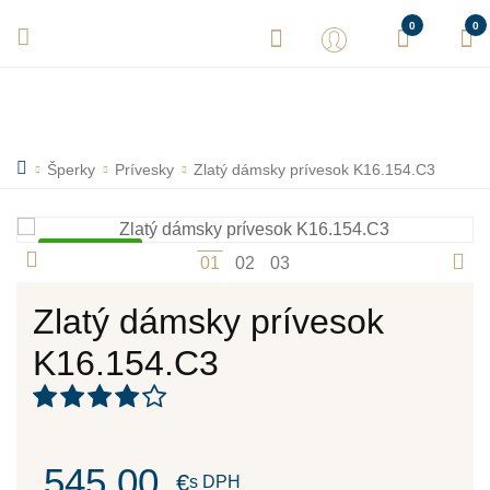
Vaše objednávky expedujeme každý deň! Sme tu pre Vás.
0
0
Šperky
Prívesky
Zlatý dámsky prívesok K16.154.C3
Skladom
1
2
3
Zlatý dámsky prívesok
K16.154.C3
545,00
€
s DPH