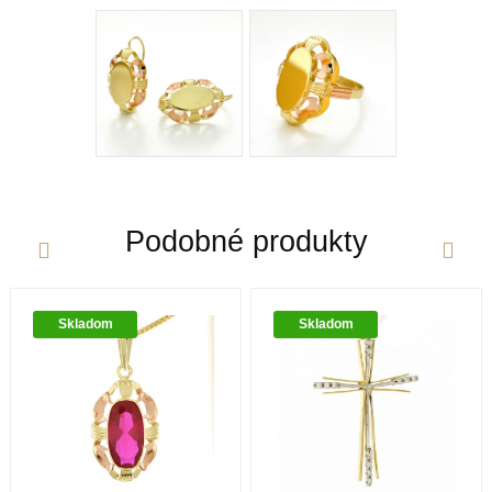
navyše sfarbujú vzniknutú zliatinu – vzniká tak v
súčasnosti dosť moderné biele zlato. Obsah zlata v
klenotníckych zliatinách alebo rýdzosť sa vyjadruje v
karátoch. V súčasnej dobe poznáme zlato od 9 Ct až
po 24Ct.
Určenie
Dámske hodinky a šperky sú v dnešnej dobe
Podobné produkty
prevažne dizajnovou záležitosťou a zdobiaci efekt je
nadradený účelu hodiniek - ukazovať čas. V
súčasnosti je škála dámskych hodiniek a šperkov
skutočne široká, od rôznych malých decentnejších až
Skladom
Skladom
po veľké extravagantné.
Štýl
Bez kameňov