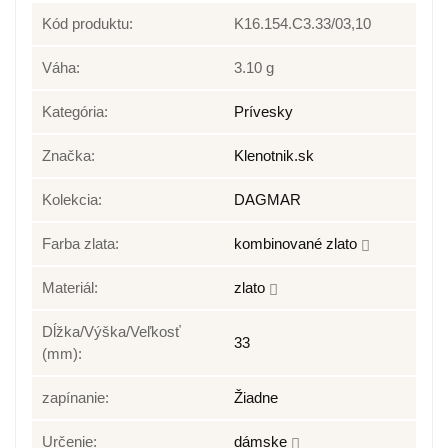
Kód produktu:
K16.154.C3.33/03,10
Váha:
3.10 g
Kategória:
Prívesky
Značka:
Klenotnik.sk
Kolekcia:
DAGMAR
Farba zlata:
kombinované zlato
Materiál:
zlato
Dĺžka/Výška/Veľkosť
33
(mm):
zapínanie:
Žiadne
Určenie:
dámske