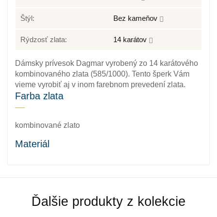
Štýl:
Bez kameňov
Rýdzosť zlata:
14 karátov
Dámsky prívesok Dagmar vyrobený zo 14 karátového
kombinovaného zlata (585/1000). Tento šperk Vám
vieme vyrobiť aj v inom farebnom prevedení zlata.
Farba zlata
kombinované zlato
Materiál
Zlato patrí k najstarším kovom. Je to ušľachtilý, žltý,
stály a veľmi kujný kov známy už od staroveku, ktorý
sa používa najmä na výrobu šperkov. Samotné rýdze
Ďalšie produkty z kolekcie
zlato je príliš mäkké a šperky z neho zhotovené by sa
nehodili pre praktické použitie. Prímesi paládia a niklu