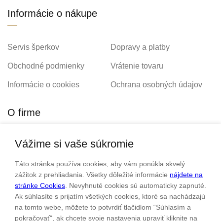
Informácie o nákupe
Servis šperkov
Dopravy a platby
Obchodné podmienky
Vrátenie tovaru
Informácie o cookies
Ochrana osobných údajov
O firme
Vážime si vaše súkromie
Personalizovaný šperk
O nás
Táto stránka používa cookies, aby vám ponúkla skvelý
Kontakt
zážitok z prehliadania. Všetky dôležité informácie
nájdete na
stránke Cookies
. Nevyhnuté cookies sú automaticky zapnuté.
Ak súhlasíte s prijatím všetkých cookies, ktoré sa nachádzajú
Sme rodinná firma a zameriavame sa na predaj hodiniek a
na tomto webe, môžete to potvrdiť tlačidlom “Súhlasím a
šperkov od roku 1994.
pokračovať", ak chcete svoje nastavenia upraviť kliknite na