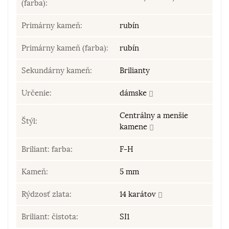
(farba):
Primárny kameň:
rubín
Primárny kameň (farba):
rubín
Sekundárny kameň:
Brilianty
Určenie:
dámske
Centrálny a menšie
Štýl:
kamene
Briliant: farba:
F-H
Kameň:
5 mm
Rýdzosť zlata:
14 karátov
Briliant: čistota:
SI1