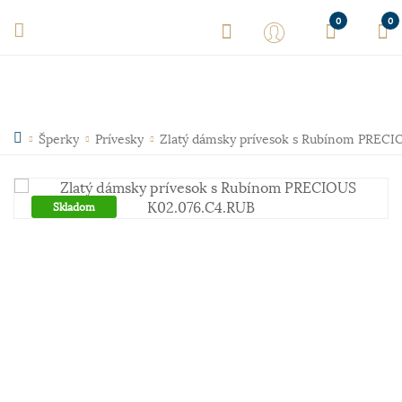
0
0
Šperky
Prívesky
Zlatý dámsky prívesok s Rubínom PRECI
Skladom