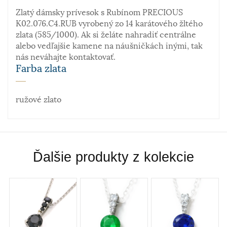
Zlatý dámsky prívesok s Rubínom PRECIOUS
K02.076.C4.RUB vyrobený zo 14 karátového žltého
zlata (585/1000). Ak si želáte nahradiť centrálne
alebo vedľajšie kamene na náušničkách inými, tak
nás neváhajte kontaktovať.
Farba zlata
ružové zlato
Materiál
Zlato patrí k najstarším kovom. Je to ušľachtilý, žltý,
Ďalšie produkty z kolekcie
stály a veľmi kujný kov známy už od staroveku, ktorý
sa používa najmä na výrobu šperkov. Samotné rýdze
zlato je príliš mäkké a šperky z neho zhotovené by
sa nehodili pre praktické použitie. Prímesi paládia
a niklu navyše sfarbujú vzniknutú zliatinu – vzniká
tak v súčasnosti dosť moderné biele zlato. Obsah