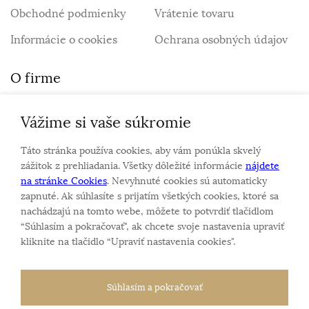
Obchodné podmienky
Vrátenie tovaru
Informácie o cookies
Ochrana osobných údajov
O firme
Vážime si vaše súkromie
Personalizovaný šperk
O nás
Táto stránka používa cookies, aby vám ponúkla skvelý
Kontakt
zážitok z prehliadania. Všetky dôležité informácie
nájdete
na stránke Cookies
. Nevyhnuté cookies sú automaticky
zapnuté. Ak súhlasíte s prijatím všetkých cookies, ktoré sa
Sme rodinná firma a zameriavame sa na predaj hodiniek
nachádzajú na tomto webe, môžete to potvrdiť tlačidlom
a šperkov od roku 1994.
“Súhlasím a pokračovať", ak chcete svoje nastavenia upraviť
Pozrite sa na naše ďaľšie web stránky.
kliknite na tlačidlo “Upraviť nastavenia cookies".
Súhlasím a pokračovať