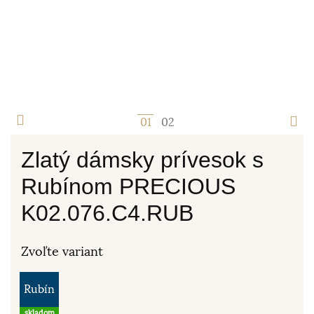
1
2
Zlatý dámsky prívesok s
Rubínom PRECIOUS
K02.076.C4.RUB
Zvoľte variant
Rubín
skladom