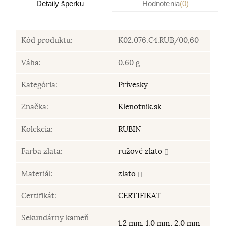
Detaily šperku
Hodnotenia
(0)
Kód produktu:
K02.076.C4.RUB/00,60
Váha:
0.60 g
Kategória:
Prívesky
Značka:
Klenotnik.sk
Kolekcia:
RUBIN
Farba zlata:
ružové zlato
Materiál:
zlato
Certifikát:
CERTIFIKAT
Sekundárny kameň
1.2 mm, 1.0 mm, 2.0 mm