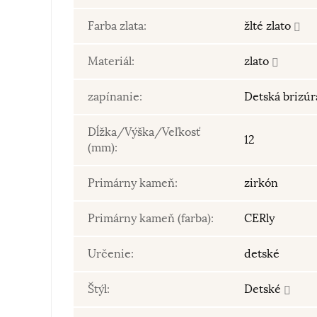
Farba zlata:
žlté zlato
Materiál:
zlato
zapínanie:
Detská brizú
Dĺžka/Výška/Veľkosť
12
(mm):
Primárny kameň:
zirkón
Primárny kameň (farba):
CERly
Určenie:
detské
Štýl:
Detské