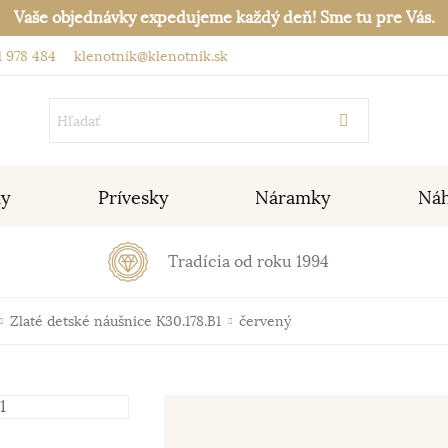
Vaše objednávky expedujeme každý deň! Sme tu pre Vás.
 978 484
klenotnik@klenotnik.sk
ky
Prívesky
Náramky
Náh
Tradícia od roku 1994
Zlaté detské náušnice K30.178.B1
červený