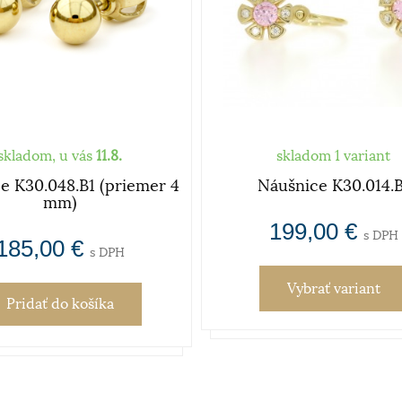
skladom, u vás
11.8.
skladom 1 variant
e K30.048.B1 (priemer 4
Náušnice K30.014.B
mm)
199,00 €
s DPH
185,00 €
s DPH
Vybrať variant
Pridať
do košíka