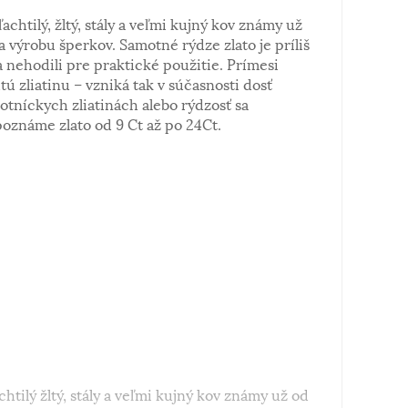
ľachtilý, žltý, stály a veľmi kujný kov známy už
a výrobu šperkov. Samotné rýdze zlato je príliš
 nehodili pre praktické použitie. Prímesi
tú zliatinu – vzniká tak v súčasnosti dosť
notníckych zliatinách alebo rýdzosť sa
poznáme zlato od 9 Ct až po 24Ct.
chtilý žltý, stály a veľmi kujný kov známy už od