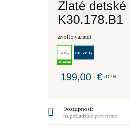
Zlaté detské
K30.178.B1
Zvoľte variant
biely
červený
skladom
199,00
€
s DPH
Dostupnosť:
na požiadanie preveríme