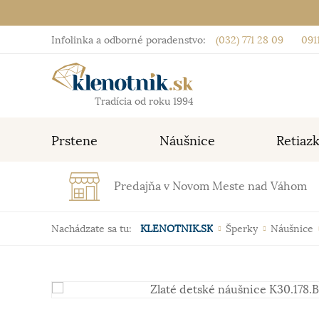
Infolinka a odborné poradenstvo:
(032) 771 28 09
0911
Tradícia od roku 1994
Prstene
Náušnice
Retiaz
Predajňa v Novom Meste nad Váhom
Nachádzate sa tu:
KLENOTNIK.SK
Šperky
Náušnice