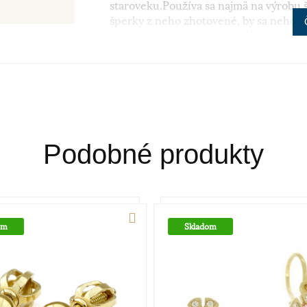
staroveku.Používa sa najmä na výrobu š
šperky z neho zhotovené, by sa nehodil
najmä na investičné účely. V súčasnosti
klenotníckych zliatinách alebo rýdzosť 
najpoužívanejšie z hľadiska trvácnosti
Podobné produkty
om
Skladom