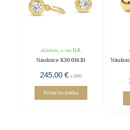
skladom, u vás
11.8.
Náušnice K30.016.B1
Náušnic
245,00 €
s DPH
Pridať
do košíka