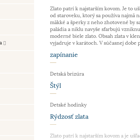
Zlato patrí k najstarším kovom. Je to uš
od staroveku, ktorý sa používa najmä n
mäkké a šperky z neho zhotovené by sa
paládia a niklu navyše sfarbujú vzniknu
moderné biele zlato. Obsah zlata v kle
ra
vyjadruje v karátoch. V súčasnej dobe 
zapínanie
Detská brizúra
Štýl
Detské hodinky
Rýdzosť zlata
Zlato patrí k najstarším kovom a je ušľa