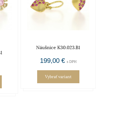
Náušnice K30.023.B1
1
199,00 €
s DPH
Vybrať variant