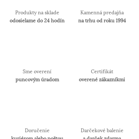
Produkty na sklade
Kamenná predajňa
odosielame do 24 hodín
na trhu od roku 1994
Sme overení
Certifikát
puncovým úradom
overené zákazníkmi
Doručenie
Darčekové balenie
kuriérom alebo poštou
a darček zdarma