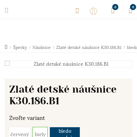
0
0
Šperky
Náušnice
Zlaté detské náušnice K30.186.B1
bled
Zlaté detské náušnice
K30.186.B1
Zvoľte variant
bledo
červený
biely