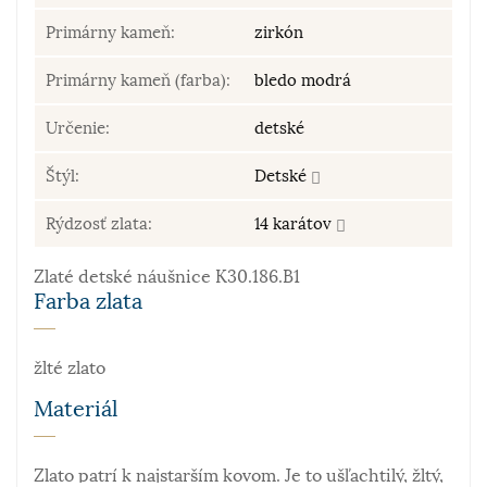
Primárny kameň:
zirkón
Primárny kameň (farba):
bledo modrá
Určenie:
detské
Štýl:
Detské
Rýdzosť zlata:
14 karátov
Zlaté detské náušnice K30.186.B1
Farba zlata
žlté zlato
Materiál
Zlato patrí k najstarším kovom. Je to ušľachtilý, žltý,