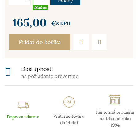
modrý
skladom
165,00
€
s DPH
Pridať do košíka
Dostupnosť:
na požiadanie preveríme
Kamenná predajňa
Vrátenie tovaru
Doprava zdarma
na trhu od roku
do 14 dní
1994