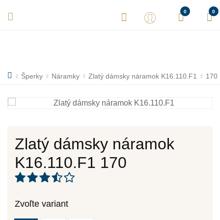
Vaše objednávky expedujeme každý deň! Sme tu pre Vás.
0
0
Šperky
Náramky
Zlatý dámsky náramok K16.110.F1
170
Zlatý dámsky náramok
K16.110.F1 170
Zvoľte variant