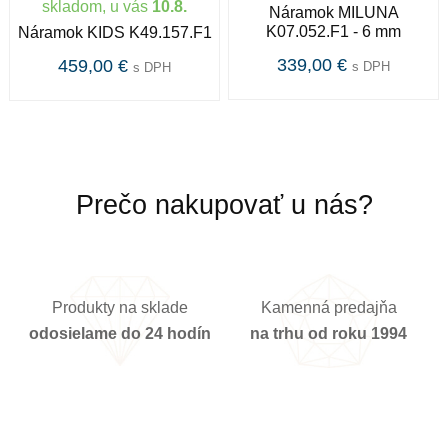
skladom, u vás
10.8.
Náramok MILUNA
Určenie
K07.052.F1 - 6 mm
Náramok KIDS K49.157.F1
339,00 €
459,00 €
s DPH
s DPH
Dámske hodinky a šperky sú v dnešnej dobe
prevažne dizajnovou záležitosťou a zdobiaci efekt je
nadradený účelu hodiniek - ukazovať čas. V
súčasnosti je škála dámskych hodiniek a šperkov
skutočne široká, od rôznych malých decentnejších až
Prečo nakupovať u nás?
po veľké extravagantné.
Štýl
Módny štýl hodiniek vie doladiť celkový dizajn Vášho
Produkty na sklade
Kamenná predajňa
outfitu vďaka rôznorodosti dizajnu hodiniek. Takéto
odosielame do 24 hodín
na trhu od roku 1994
hodinky sú veľmi obľúbené, nakoľko bývajú cenovo
dostupné pre každého užívateľa a sú ideálne na
bežné denné nosenie. Módne hodinky sú známe pod
značkou ako napr. Esprit, Calvin Klein a mnoho
ďalších.