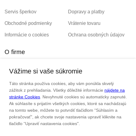
Servis šperkov
Dopravy a platby
Obchodné podmienky
Vrátenie tovaru
Informácie o cookies
Ochrana osobných údajov
O firme
Vážime si vaše súkromie
Personalizovaný šperk
O nás
Táto stránka používa cookies, aby vám ponúkla skvelý
Kontakt
zážitok z prehliadania. Všetky dôležité informácie
nájdete na
stránke Cookies
. Nevyhnuté cookies sú automaticky zapnuté.
Ak súhlasíte s prijatím všetkých cookies, ktoré sa nachádzajú
Sme rodinná firma a zameriavame sa na predaj hodiniek a
na tomto webe, môžete to potvrdiť tlačidlom “Súhlasím a
šperkov od roku 1994.
pokračovať", ak chcete svoje nastavenia upraviť kliknite na
tlačidlo “Upraviť nastavenia cookies".
Pozrite sa na naše ďaľšie web stránky.