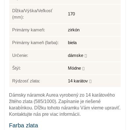
Dĺžka/Výška/Veľkosť
170
(mm):
Primárny kameň:
zirkón
Primárny kameň (farba):
biela
Určenie:
dámske
Štýl:
Módne
Rýdzosť zlata:
14 karátov
Dámsky náramok Aurea vyrobený zo 14 karátového
žltého zlata (585/1000). Zapínanie je riešené
karabínkou. Dĺžku tohoto náramku Vám vieme upraviť.
Kontaktujte nás pre viac informácii.
Farba zlata