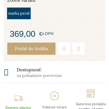
Zvoľte variant
matka perál
369,00
€
s DPH
Pridať do košíka
Dostupnosť:
na požiadanie preveríme
Kamenná predajňa
Vrátenie tovaru
Doprava zdarma