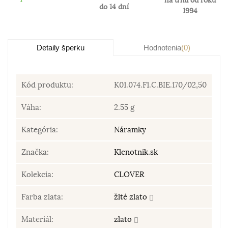
na trhu od roku
do 14 dní
1994
Detaily šperku
Hodnotenia
(0)
Kód produktu:
K01.074.F1.C.BIE.170/02,50
Váha:
2.55 g
Kategória:
Náramky
Značka:
Klenotnik.sk
Kolekcia:
CLOVER
Farba zlata:
žlté zlato
Materiál:
zlato