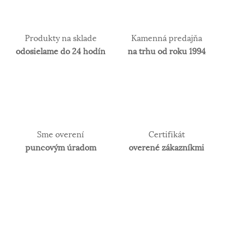
praktické použitie a preto je vhodné najmä na
investičné účely. V súčasnosti je v obľube najmä
biele zlato. Obsah zlata v klenotníckych zliatinách
alebo rýdzosť sa vyjadruje v karátoch. 14 karátové
Produkty na sklade
Kamenná predajňa
zlato je najpoužívanejšie z hľadiska trvácnosti
odosielame do 24 hodín
na trhu od roku 1994
šperkov.
Sme overení
Certifikát
puncovým úradom
overené zákazníkmi