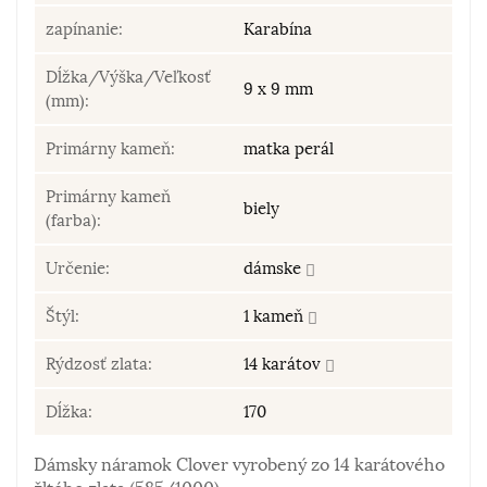
zapínanie:
Karabína
Dĺžka/Výška/Veľkosť
9 x 9 mm
(mm):
Primárny kameň:
matka perál
Primárny kameň
biely
(farba):
Určenie:
dámske
Štýl:
1 kameň
Rýdzosť zlata:
14 karátov
Dĺžka:
170
Dámsky náramok Clover vyrobený zo 14 karátového