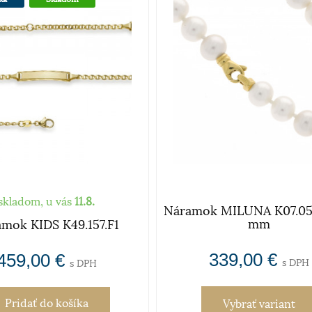
skladom, u vás
11.8.
Náramok MILUNA K07.052
mm
mok KIDS K49.157.F1
339,00 €
459,00 €
s DPH
s DPH
Pridať
do košíka
Vybrať variant