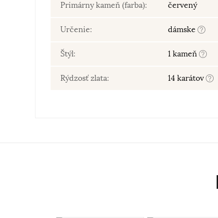
Primárny kameň (farba):
červený
Určenie:
dámske
Štýl:
1 kameň
Rýdzosť zlata:
14 karátov