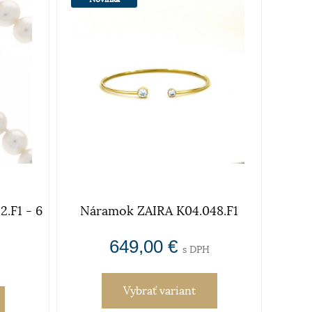
.F1 - 6
Náramok ZAIRA K04.048.F1
649,00 €
s DPH
Vybrať variant