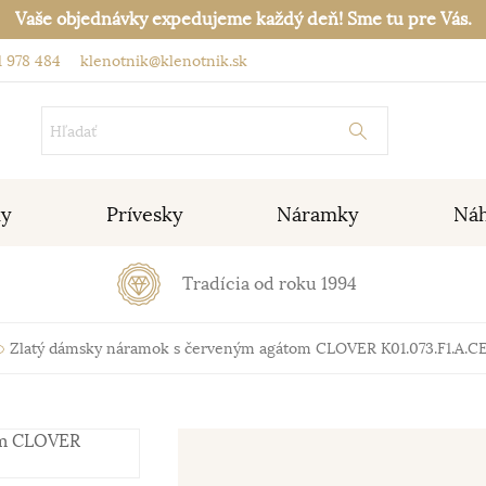
Vaše objednávky expedujeme každý deň! Sme tu pre Vás.
 978 484
klenotnik@klenotnik.sk
ky
Prívesky
Náramky
Náh
Tradícia od roku 1994
Zlatý dámsky náramok s červeným agátom CLOVER K01.073.F1.A.C