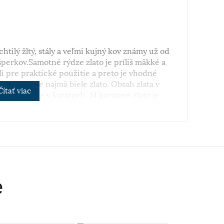
chtilý žltý, stály a veľmi kujný kov známy už od
perkov.Samotné rýdze zlato je príliš mäkké a
i pre praktické použitie a preto je vhodné
 je v obľube najmä biele zlato. Obsah zlata v
Čítať viac
sa vyjadruje v karátoch. 14 karátové zlato je
 šperkov.
e