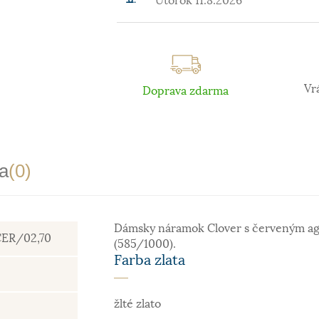
Utorok 11.8.2026
Vr
Doprava zdarma
a
(0)
Dámsky náramok Clover s červeným agá
.CER/02,70
(585/1000).
Farba zlata
žlté zlato