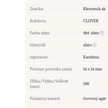
Značka:
Klenotnik.sk
Kolekcia:
CLOVER
Farba zlata:
žlté zlato
Materiál:
zlato
zapínanie:
Karabína
Priemer prívesku (mm):
14 x 14 mm
Dĺžka/Výška/Veľkosť
190
(mm):
Primárny kameň:
červený agát