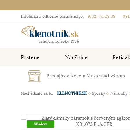
Infolinka a odborné poradenstvo:
(032) 771 28 09
0911
Tradícia od roku 1994
Prstene
Náušnice
Retiaz
Predajňa v Novom Meste nad Váhom
Nachádzate sa tu:
KLENOTNIK.SK
Šperky
Náramky
Skladom