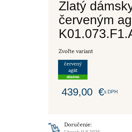
Zlatý dámsk
červeným a
K01.073.F1
Zvoľte variant
červený
agát
skladom
439,00
€
s DPH
Doručenie: