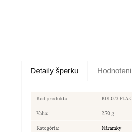
Detaily šperku
Hodnoteni
Kód produktu:
K01.073.F1.A
Váha:
2.70 g
Kategória:
Náramky