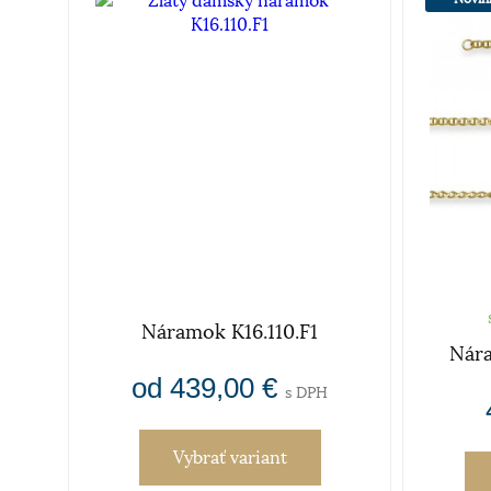
Náramok K16.110.F1
IA
Nára
od 439,00 €
s DPH
Vybrať variant