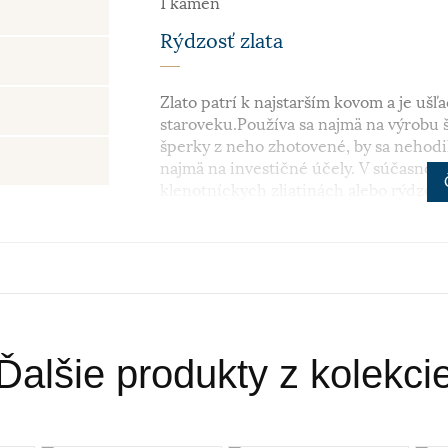
1 kameň
Rýdzosť zlata
Zlato patrí k najstarším kovom a je ušľa
staroveku.Používa sa najmä na výrobu š
šperky z neho zhotovené, by sa nehodil
najmä na investičné účely. V súčasnosti
klenotníckych zliatinách alebo rýdzosť 
najpoužívanejšie z hľadiska trvácnosti
Ďalšie produkty z kolekci