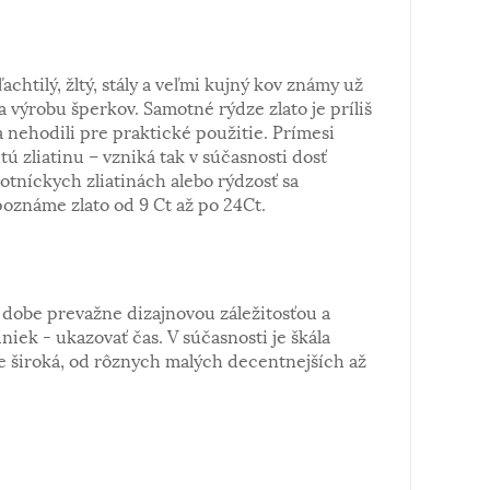
ľachtilý, žltý, stály a veľmi kujný kov známy už
a výrobu šperkov. Samotné rýdze zlato je príliš
 nehodili pre praktické použitie. Prímesi
tú zliatinu – vzniká tak v súčasnosti dosť
notníckych zliatinách alebo rýdzosť sa
poznáme zlato od 9 Ct až po 24Ct.
dobe prevažne dizajnovou záležitosťou a
iek - ukazovať čas. V súčasnosti je škála
 široká, od rôznych malých decentnejších až