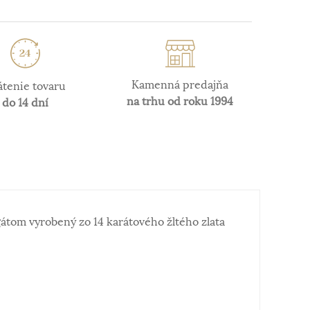
Kamenná predajňa
átenie tovaru
na trhu od roku 1994
do 14 dní
tom vyrobený zo 14 karátového žltého zlata