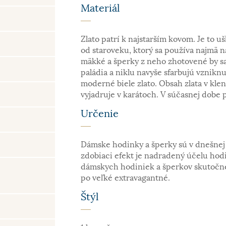
Materiál
Zlato patrí k najstarším kovom. Je to uš
od staroveku, ktorý sa používa najmä n
mäkké a šperky z neho zhotovené by sa
paládia a niklu navyše sfarbujú vzniknu
moderné biele zlato. Obsah zlata v kle
vyjadruje v karátoch. V súčasnej dobe 
Určenie
Dámske hodinky a šperky sú v dnešnej 
zdobiaci efekt je nadradený účelu hodin
dámskych hodiniek a šperkov skutočne
po veľké extravagantné.
Štýl