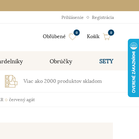
Prihlásenie
Registrácia
0
0
Obľúbené
Košík
rdelníky
Obrúčky
SETY
Viac ako 2000 produktov skladom
ER
červený agát